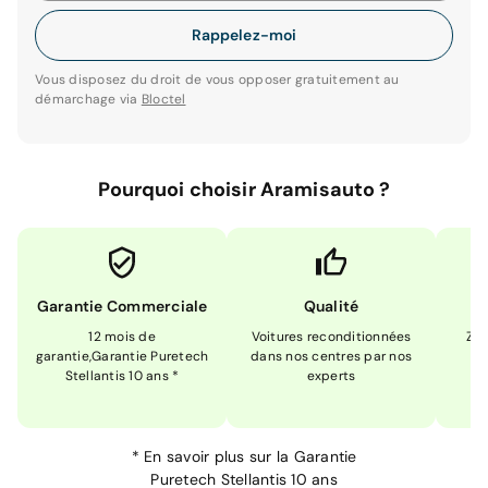
Rappelez-moi
Vous disposez du droit de vous opposer gratuitement au
démarchage via
Bloctel
Pourquoi choisir Aramisauto ?
Garantie Commerciale
Qualité
12 mois de
Voitures reconditionnées
Zér
garantie,Garantie Puretech
dans nos centres par nos
m
Stellantis 10 ans *
experts
*
En savoir plus sur la
Garantie
Puretech Stellantis 10 ans