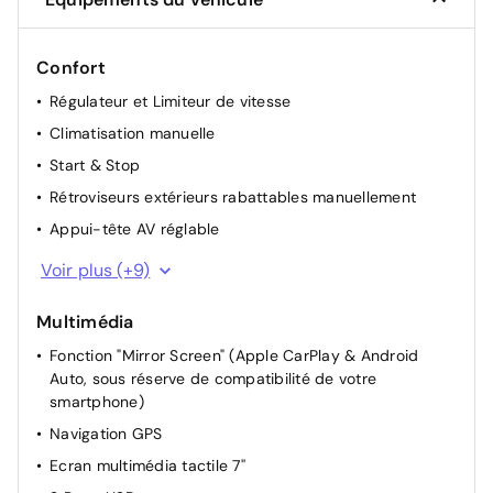
Confort
Régulateur et Limiteur de vitesse
Climatisation manuelle
Start & Stop
Rétroviseurs extérieurs rabattables manuellement
Appui-tête AV réglable
Siège conducteur avec réglage manuel en hauteur
Voir plus (+9)
Siège passager à réglage mécanique
Multimédia
Dossier du siège conducteur inclinable
Fonction "Mirror Screen" (Apple CarPlay & Android
Dossier des sièges AV inclinables
Auto, sous réserve de compatibilité de votre
Lève-vitres AR électriques
smartphone)
Projecteurs réglables manuellement
Navigation GPS
Rétroviseur intérieur Jour / Nuit Electrochrome
Ecran multimédia tactile 7''
Allumage automatique des feux de croisement +