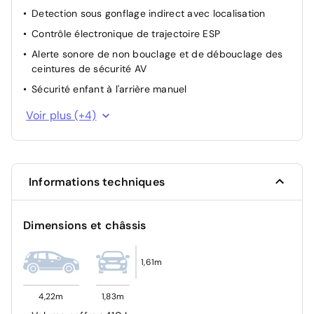
Detection sous gonflage indirect avec localisation
Contrôle électronique de trajectoire ESP
Alerte sonore de non bouclage et de débouclage des
ceintures de sécurité AV
Sécurité enfant à l'arrière manuel
Projecteurs LED
Voir plus (+4)
Système de surveillance de trajectoire latéral
Airbags Frontaux, latéraux AV et rideaux
Airbag passager avant déconnectable manuellement
Informations techniques
Dimensions et châssis
1,61m
4,22m
1,83m