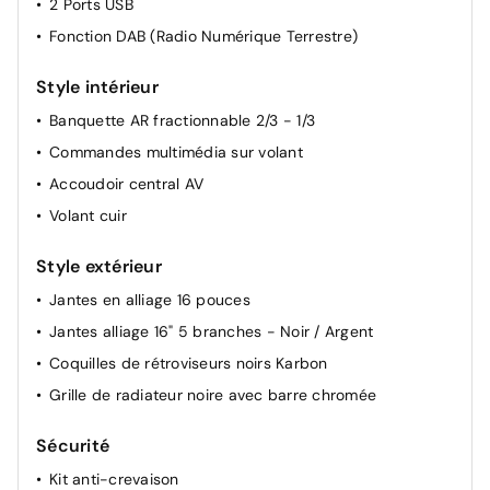
2 Ports USB
Commutation automatique des feux de route / feux de
Fonction DAB (Radio Numérique Terrestre)
croisement
Lève vitres AV électriques et séquentiels
Style intérieur
Banquette AR fractionnable 2/3 - 1/3
Commandes multimédia sur volant
Accoudoir central AV
Volant cuir
Style extérieur
Jantes en alliage 16 pouces
Jantes alliage 16" 5 branches - Noir / Argent
Coquilles de rétroviseurs noirs Karbon
Grille de radiateur noire avec barre chromée
Sécurité
Kit anti-crevaison