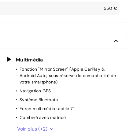
550 €
Multimédia
Fonction "Mirror Screen" (Apple CarPlay &
Android Auto, sous réserve de compatibilité de
votre smartphone)
Navigation GPS
Système Bluetooth
r
Ecran multimédia tactile 7''
Combiné avec matrice
Fonction DAB (Radio Numérique Terrestre)
Voir plus (+2)
2 Ports USB