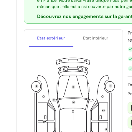
en France. Notre savoir-faire unique nous perme
mécanique : elle est ainsi couverte par notre g
Découvrez nos engagements sur la garan
P
État extérieur
État intérieur
r
D
Po