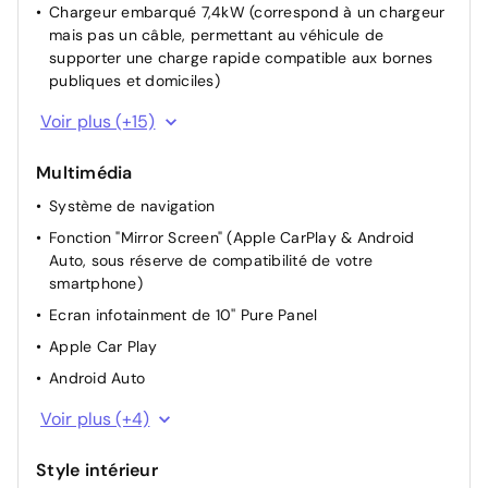
Chargeur embarqué 7,4kW (correspond à un chargeur
mais pas un câble, permettant au véhicule de
supporter une charge rapide compatible aux bornes
publiques et domiciles)
Rétroviseurs extérieurs rabattables électriquement
Voir plus (+15)
Rétroviseur intérieur Jour / Nuit Electrochrome
Multimédia
Allumage automatique des feux de croisement +
Commutation automatique des feux de route / feux de
Système de navigation
croisement
Fonction "Mirror Screen" (Apple CarPlay & Android
Siège conducteur avec réglage manuel en hauteur
Auto, sous réserve de compatibilité de votre
smartphone)
Siège passager à réglage mécanique
Ecran infotainment de 10'' Pure Panel
Dossier du siège conducteur inclinable
Apple Car Play
Sièges AV chauffants
Android Auto
Volant TEP chauffant
Combiné instrumentation numérique 10"
Rétroviseurs extérieur chauffant
Voir plus (+4)
Bluetooth
Réglage automatique des feux
Style intérieur
Port USB
Dossier des sièges AV inclinables