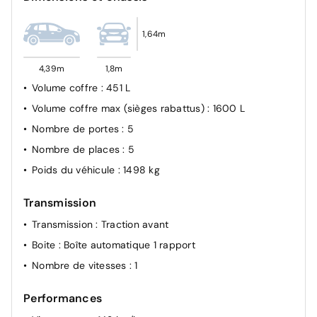
Antiblocage de roues ABS
1,64m
Airbags Frontaux, latéraux AV et rideaux
Airbag passager avant déconnectable manuellement
4,39m
1,8m
Volume coffre
: 451 L
Volume coffre max (sièges rabattus)
: 1600 L
Nombre de portes
: 5
Nombre de places
: 5
Poids du véhicule
: 1498 kg
Transmission
Transmission
: Traction avant
Boite
: Boîte automatique 1 rapport
Nombre de vitesses
: 1
Performances