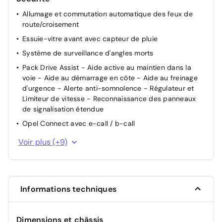
Allumage et commutation automatique des feux de
Poignee exterieure noir
route/croisement
Essuie-vitre avant avec capteur de pluie
Système de surveillance d'angles morts
Pack Drive Assist - Aide active au maintien dans la
voie - Aide au démarrage en côte - Aide au freinage
d'urgence - Alerte anti-somnolence - Régulateur et
Limiteur de vitesse - Reconnaissance des panneaux
de signalisation étendue
Opel Connect avec e-call / b-call
Detection sous gonflage indirect avec localisation
Voir plus (+9)
Contrôle électronique de trajectoire ESP
Sécurité enfant à l'arrière manuel
Verrouillage automatique des ouvrants en roulant
Informations techniques
Fixations ISOFIX (passager AV et aux places latérales
AR)
Dimensions et châssis
Kit anti-crevaison