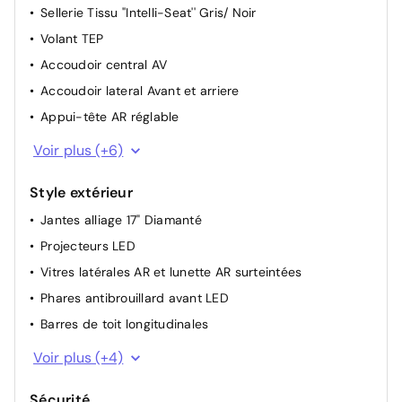
Sellerie Tissu ''Intelli-Seat'' Gris/ Noir
Ordinateur de bord
Parebrise chauffant
Volant TEP
Câble de recharge pour prise domestique
Accoudoir central AV
Direction Assistée
Accoudoir lateral Avant et arriere
Frein de parking électrique
Appui-tête AR réglable
Appui-tête AV réglable
Voir plus (+6)
Banquette AR avec dossier rabattable 60/40
Style extérieur
Commandes multimédia sur volant
Jantes alliage 17" Diamanté
Pochettes de rangement à l'AR des sièges AV
Projecteurs LED
Plancher de coffre escamotable
Vitres latérales AR et lunette AR surteintées
Miroir de courtoisie occultable sans éclairage
Phares antibrouillard avant LED
Barres de toit longitudinales
Calandre Opel Vizor
Voir plus (+4)
Sabots de protection AV/AR Argent
Sécurité
Arches de roues Noir grainé