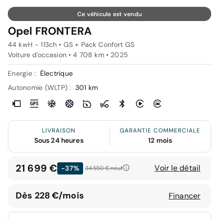
Ce véhicule est vendu
Opel FRONTERA
44 kwH - 113ch • GS + Pack Confort GS
Voiture d'occasion • 4 708 km • 2025
Energie :
Électrique
Autonomie (WLTP) :
301 km
LIVRAISON
GARANTIE COMMERCIALE
Sous 24 heures
12 mois
21 699 €
Voir le détail
-37%
34 550 €
neuf
Dès 228 €/mois
Financer