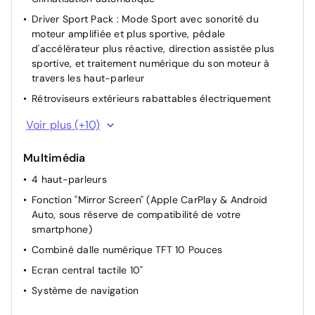
Driver Sport Pack : Mode Sport avec sonorité du
moteur amplifiée et plus sportive, pédale
d'accélérateur plus réactive, direction assistée plus
sportive, et traitement numérique du son moteur à
travers les haut-parleur
Rétroviseurs extérieurs rabattables électriquement
Rétroviseurs extérieurs chauffants électriques
Voir plus (+10)
Rétroviseurs extérieurs électriques et dégivrants
Multimédia
Acces AV + coffre+ Demarrage sans contact
4 haut-parleurs
Siège conducteur avec réglage manuel en hauteur
Fonction "Mirror Screen" (Apple CarPlay & Android
Siège passager à réglage mécanique
Auto, sous réserve de compatibilité de votre
Lève-vitres AR électriques
smartphone)
Allumage automatique des feux de croisement +
Combiné dalle numérique TFT 10 Pouces
Commutation automatique des feux de route / feux de
Ecran central tactile 10"
croisement
Système de navigation
Miroir de courtoisie occultable sans éclairage
Retroviseur interieur jour-nuit