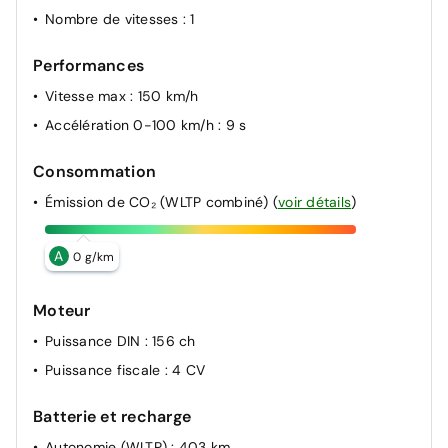
Nombre de vitesses
: 1
Performances
Vitesse max
: 150 km/h
Accélération 0-100 km/h
: 9 s
Consommation
Émission de CO₂ (WLTP combiné)
(
voir détails
)
A
0 g/km
Moteur
Puissance DIN
: 156 ch
Puissance fiscale
: 4 CV
Batterie et recharge
Autonomie (WLTP)
: 403 km