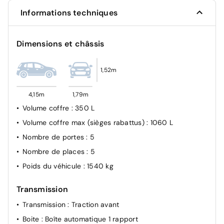
Visiopark 1 : Caméra de recul avec restitution sur
Informations techniques
l'écran tactile d'une vue arrière 180°, et d'une vue de
dessus de l'environnement arrière du véhicule
Sécurité enfant à l'arrière manuel
Dimensions et châssis
Antiblocage de roues ABS
Régulateur de vitesse adaptatif Stop&Go
1,52m
4,15m
1,79m
Volume coffre
: 350 L
Volume coffre max (sièges rabattus)
: 1060 L
Nombre de portes
: 5
Nombre de places
: 5
Poids du véhicule
: 1540 kg
Transmission
Transmission
: Traction avant
Boite
: Boîte automatique 1 rapport