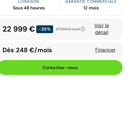
LIVRAISON
GARANTIE COMMERCIALE
Sous 48 heures
12 mois
Voir le
22 999 €
-39%
37 900 €
neuf
détail
Dès 248 €/mois
Financer
Contactez-nous