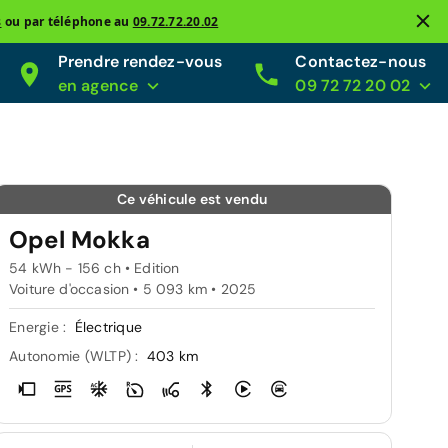
s
ou par téléphone au
09.72.72.20.02
Prendre rendez-vous
Contactez-nous
en agence
09 72 72 20 02
Ce véhicule est vendu
Opel Mokka
54 kWh - 156 ch • Edition
Voiture d'occasion • 5 093 km • 2025
Energie :
Électrique
Autonomie (WLTP) :
403 km