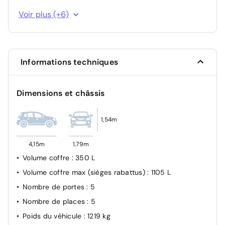
Detection sous gonflage indirect avec localisation
Voir plus (+6)
Contrôle électronique de trajectoire ESP
Sécurité enfant à l'arrière manuel
Antiblocage de roues ABS
Informations techniques
Airbags frontaux et latéraux conducteur et passager
AV, rideaux
Dimensions et châssis
Kit anti-crevaison
1,54m
4,15m
1,79m
Volume coffre
: 350 L
Volume coffre max (sièges rabattus)
: 1105 L
Nombre de portes
: 5
Nombre de places
: 5
Poids du véhicule
: 1219 kg