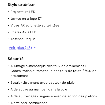
Style extérieur
Miroir de courtoisie occultable sans éclairage
Projecteurs LED
Jantes en alliage 17"
Vitres AR et lunette surteintées
Phares AR à LED
Antenne Requin
Becquet de toit AR noir
Voir plus (+3)
Calandre Opel Vizor avec contour noir
Sécurité
Coquilles de rétroviseurs peintes en noir
Allumage automatique des feux de croisement +
Commutation automatique des feux de route / feux de
croisement
Essuie-vitre avant avec capteur de pluie
Aide active au maintien dans la voie
Aide au freinage d'urgence avec détection des piétons
Alerte anti-somnolence