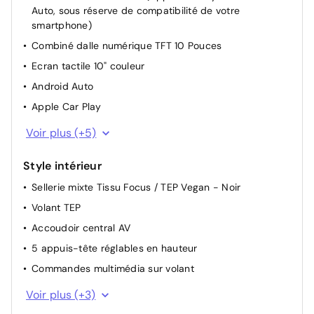
Auto, sous réserve de compatibilité de votre
Siège conducteur avec réglage manuel en hauteur
smartphone)
Siège passager à réglage mécanique
Combiné dalle numérique TFT 10 Pouces
Lève-vitres AV / AR électriques
Ecran tactile 10" couleur
Projecteurs réglables manuellement
Android Auto
Rétroviseurs extérieurs électriques et dégivrants
Apple Car Play
Volant réglable en hauteur et en profondeur
Bluetooth
Voir plus (+5)
Aide au démarrage en côte
Port USB
Frein de parking électrique
Style intérieur
Radio FM/AM/DAB+
Start & Stop
Sellerie mixte Tissu Focus / TEP Vegan - Noir
6 haut-parleurs
Volant TEP
Ordinateur de bord
Accoudoir central AV
5 appuis-tête réglables en hauteur
Commandes multimédia sur volant
Garnissage interieur pavillon mistral
Voir plus (+3)
Pochettes de rangement à l'AR des sièges AV