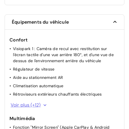
Équipements du véhicule
Confort
Visiopark 1 : Caméra de recul avec restitution sur
l'écran tactile d'une vue arrière 180°, et d'une vue de
dessus de l'environnement arrière du véhicule
Régulateur de vitesse
Aide au stationnement AR
Climatisation automatique
Rétroviseurs extérieurs chauffants électriques
Retroviseur interieur jour-nuit
Voir plus (+12)
Reconnaissance avancée des panneaux de
signalisation
Multimédia
Siège passager réglable en hauteur
Fonction "Mirror Screen" (Apple CarPlay & Android