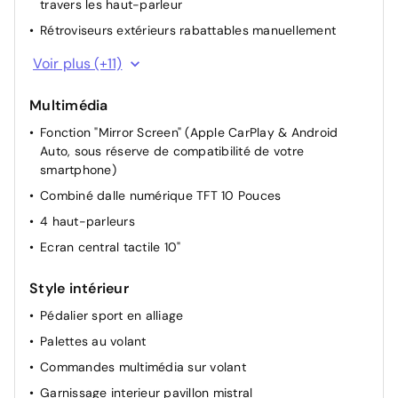
travers les haut-parleur
Rétroviseurs extérieurs rabattables manuellement
Rétroviseurs extérieurs chauffants électriques
Voir plus (+11)
Rétroviseurs extérieurs électriques et dégivrants
Multimédia
Siège passager réglable en hauteur
Fonction "Mirror Screen" (Apple CarPlay & Android
Siège conducteur avec réglage manuel en hauteur
Auto, sous réserve de compatibilité de votre
Pochettes de rangement à l'AR des sièges AV
smartphone)
Miroir de courtoisie occultable sans éclairage
Combiné dalle numérique TFT 10 Pouces
Retroviseur interieur jour-nuit
4 haut-parleurs
Lève-vitres AR électriques
Ecran central tactile 10"
Allumage automatique des feux de croisement +
Commutation automatique des feux de route / feux de
Style intérieur
croisement
Pédalier sport en alliage
Projecteurs réglables manuellement
Palettes au volant
Siège passager à réglage mécanique
Commandes multimédia sur volant
Garnissage interieur pavillon mistral