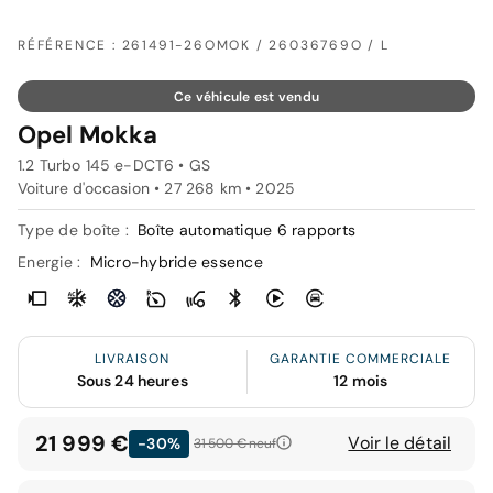
RÉFÉRENCE : 261491-26OMOK / 26036769O / L
Ce véhicule est vendu
Opel Mokka
1.2 Turbo 145 e-DCT6 • GS
Voiture d'occasion • 27 268 km • 2025
Type de boîte :
Boîte automatique 6 rapports
Energie :
Micro-hybride essence
LIVRAISON
GARANTIE COMMERCIALE
Sous 24 heures
12 mois
21 999 €
Voir le détail
-30%
31 500 €
neuf