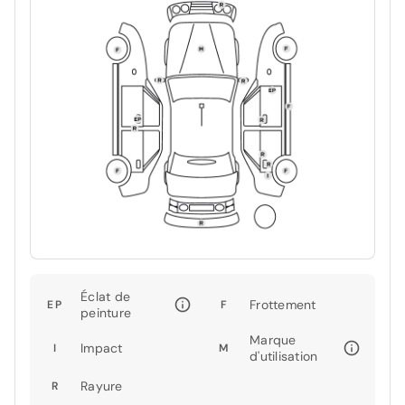
Éclat de
Frottement
EP
F
peinture
Marque
Impact
I
M
d'utilisation
Rayure
R