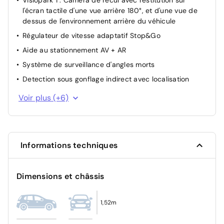
Visiopark 1 : Caméra de recul avec restitution sur
l'écran tactile d'une vue arrière 180°, et d'une vue de
dessus de l'environnement arrière du véhicule
Régulateur de vitesse adaptatif Stop&Go
Aide au stationnement AV + AR
Système de surveillance d'angles morts
Detection sous gonflage indirect avec localisation
Antiblocage de roues ABS
Voir plus (+6)
Contrôle électronique de trajectoire ESP
Essuie-vitre avant avec capteur de pluie
Sécurité enfant à l'arrière manuel
Informations techniques
Aide au positionnement dans la voie
Kit anti-crevaison
Dimensions et châssis
1,52m