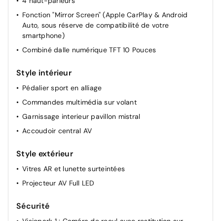
4 haut-parleurs
Siège passager à réglage mécanique
Fonction "Mirror Screen" (Apple CarPlay & Android
Retroviseur interieur jour-nuit
Auto, sous réserve de compatibilité de votre
Lève-vitres AR électriques
smartphone)
Allumage automatique des feux
Combiné dalle numérique TFT 10 Pouces
Réglage automatique des feux
Style intérieur
Pochettes de rangement à l'AR des sièges AV
Miroir de courtoisie occultable sans éclairage
Pédalier sport en alliage
Commandes multimédia sur volant
Garnissage interieur pavillon mistral
Accoudoir central AV
Style extérieur
Vitres AR et lunette surteintées
Projecteur AV Full LED
Sécurité