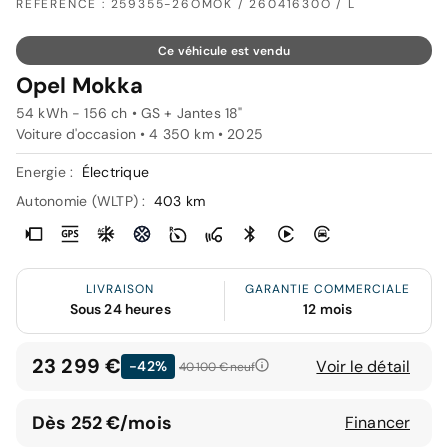
RÉFÉRENCE : 259355-26OMOK / 26041630O / L
Ce véhicule est vendu
Opel Mokka
54 kWh - 156 ch • GS + Jantes 18"
Voiture d'occasion • 4 350 km • 2025
Energie :
Électrique
Autonomie (WLTP) :
403 km
LIVRAISON
GARANTIE COMMERCIALE
Sous 24 heures
12 mois
23 299 €
Voir le détail
-42%
40 100 €
neuf
Dès 252 €/mois
Financer