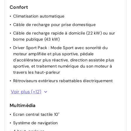
Confort
Climatisation automatique
Câble de recharge pour prise domestique
Câble de recharge rapide à domicile (22 kW) ou sur
borne publique (43 kW)
Driver Sport Pack : Mode Sport avec sonorité du
moteur amplifiée et plus sportive, pédale
d'accélérateur plus réactive, direction assistée plus
sportive, et traitement numérique du son moteur à
travers les haut-parleur
Rétroviseurs extérieurs rabattables électriquement
Rétroviseurs extérieurs chauffants électriques
Voir plus (+12)
Rétroviseurs extérieurs électriques et dégivrants
Multimédia
Acces AV + coffre+ Demarrage sans contact
Ecran central tactile 10"
Siège passager réglable en hauteur
Système de navigation
Siège conducteur avec réglage manuel en hauteur