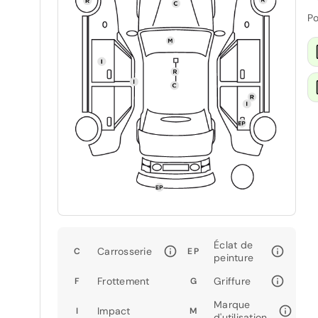
Po
Éclat de
Carrosserie
C
EP
peinture
Frottement
Griffure
F
G
Marque
Impact
I
M
d'utilisation