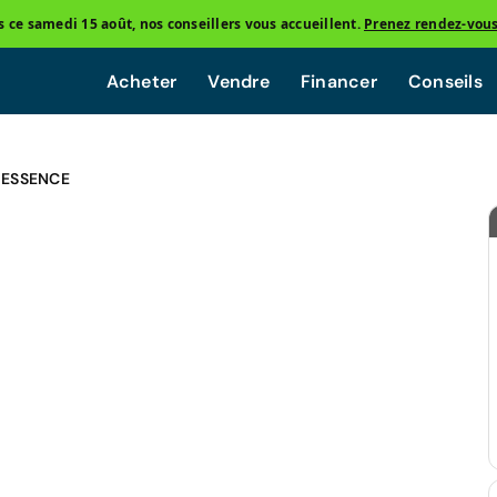
ce samedi 15 août, nos conseillers vous accueillent.
Prenez rendez-vou
Acheter
Vendre
Financer
Conseils
 ESSENCE