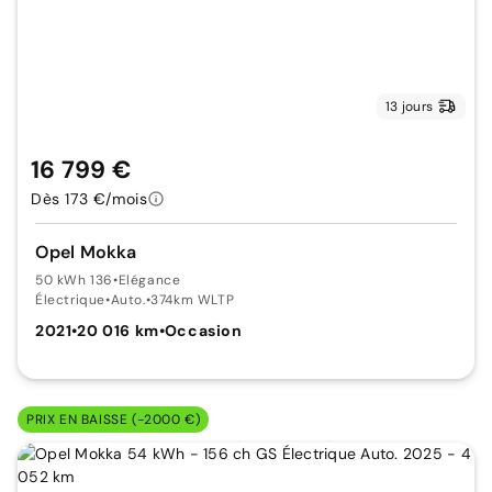
13 jours
16 799 €
Dès 173 €/mois
Opel Mokka
50 kWh 136
•
Elégance
Électrique
•
Auto.
•
374km WLTP
2021
•
20 016 km
•
Occasion
PRIX EN BAISSE (-2000 €)