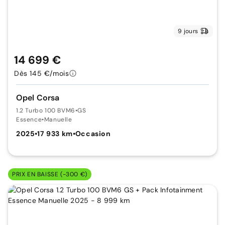
9 jours
14 699 €
Dès 145 €/mois
Opel Corsa
1.2 Turbo 100 BVM6
•
GS
Essence
•
Manuelle
2025
•
17 933 km
•
Occasion
PRIX EN BAISSE (-300 €)