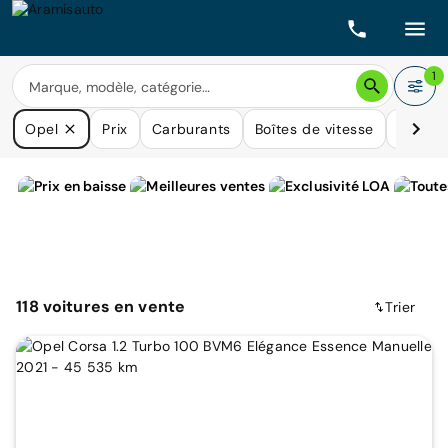
1
Opel
Prix
Carburants
Boîtes de vitesse
Kilomé
118
voitures
en vente
Trier