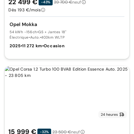
22 499 €
39 700 €
neuf
-43%
Dès 193 €/mois
Opel Mokka
54 kWh -156ch
•
GS + Jantes 18"
Électrique
•
Auto.
•
403km WLTP
2025
•
11 272 km
•
Occasion
24 heures
15 999 €
23 500 €
neuf
-32%