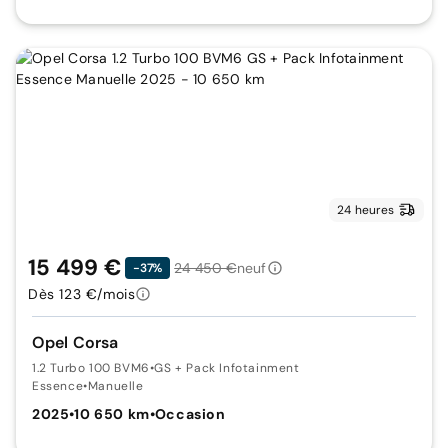
24 heures
15 499 €
24 450 €
neuf
-37%
Dès 123 €/mois
Opel Corsa
1.2 Turbo 100 BVM6
•
GS + Pack Infotainment
Essence
•
Manuelle
2025
•
10 650 km
•
Occasion