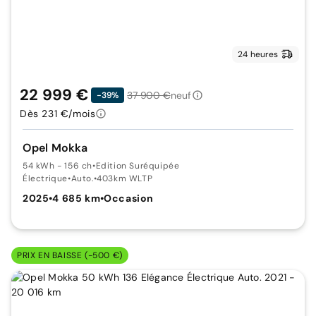
24 heures
22 999 €
37 900 €
neuf
-39%
Dès 231 €/mois
Opel Mokka
54 kWh - 156 ch
•
Edition Suréquipée
Électrique
•
Auto.
•
403km WLTP
2025
•
4 685 km
•
Occasion
PRIX EN BAISSE (-500 €)