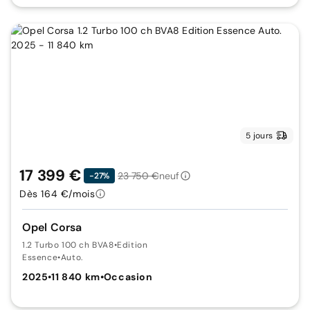
5 jours
17 399 €
23 750 €
neuf
-27%
Dès 164 €/mois
Opel Corsa
1.2 Turbo 100 ch BVA8
•
Edition
Essence
•
Auto.
2025
•
11 840 km
•
Occasion