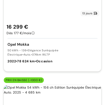
13 jours
16 299 €
Dès 177 €/mois
Opel Mokka
50 kWh - 136
•
Elégance Suréquipée
Électrique
•
Auto.
•
374km WLTP
2022
•
78 624 km
•
Occasion
PRIX EN BAISSE (-1000 €)