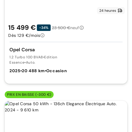
24 heures
15 499 €
23 500 €
neuf
-34%
Dès 129 €/mois
Opel Corsa
1.2 Turbo 100 BVA8
•
Edition
Essence
•
Auto.
2025
•
20 488 km
•
Occasion
PRIX EN BAISSE (-300 €)