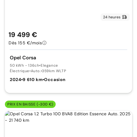
24 heures
19 499 €
Dès 155 €/mois
Opel Corsa
50 kWh - 136ch
•
Elegance
Électrique
•
Auto.
•
359km WLTP
2024
•
9 610 km
•
Occasion
PRIX EN BAISSE (-300 €)