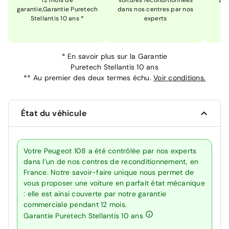
12 mois de
Voitures reconditionnées
Zér
garantie,Garantie Puretech
dans nos centres par nos
m
Stellantis 10 ans *
experts
*
En savoir plus sur la
Garantie
Puretech Stellantis 10 ans
**
Au premier des deux termes échu.
Voir conditions.
État du véhicule
Votre Peugeot 108 a été contrôlée par nos experts
dans l’un de nos centres de reconditionnement, en
France. Notre savoir-faire unique nous permet de
vous proposer une voiture en parfait état mécanique
: elle est ainsi couverte par notre garantie
commerciale pendant 12 mois.
Garantie Puretech Stellantis 10 ans