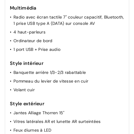
Lève-vitres AV électriques
Multimédia
Lève-vitres avant électriques et séquentiels avec anti
pincement
Radio avec écran tactile 7" couleur capacitif, Bluetooth,
1 prise USB type A (DATA) sur console AV
Réglage du siège conducteur manuellement
4 haut-parleurs
Rétroviseurs extérieur réglables électriquement
Ordinateur de bord
1 port USB + Prise audio
Style intérieur
Banquette arrière 1/3-2/3 rabattable
Pommeau du levier de vitesse en cuir
Volant cuir
Style extérieur
Jantes Alliage Thorren 15"
Vitres latérales AR et lunette AR surteintées
Feux diurnes à LED