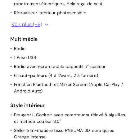
rabattement électriques, éclairage de seuil
Rétroviseur intérieur photosensible
Plancher de coffre à deux positions
Voir plus (+9)
Allumage automatique des feux de croisement
Multimédia
Stop & Start
Radio
Direction assistée électrique
1 Prise USB
Commandes multimédia sur volant
Radio avec écran tactile capacitif 7" couleur
Filets poches aumônières au dos des sièges avant
6 haut-parleurs (4 à l'Avant, 2 à l'arrière)
Frein à main manuel
Fonction Bluetooth et Mirror Screen (Apple CarPlay /
Siège conducteur avec réglage manuel en hauteur
Android Auto)
Eclairage coffre à ampoule
Style intérieur
Peugeot i-Cockpit avec compteur surélevé à aiguilles
et matrice couleur 3.5"
Sellerie tri-matière tissu PNEUMA 3D, surpiqûres
Orange Intense