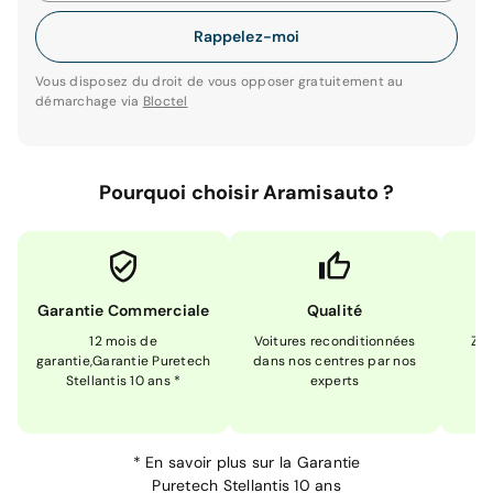
Rappelez-moi
Vous disposez du droit de vous opposer gratuitement au
démarchage via
Bloctel
Pourquoi choisir Aramisauto ?
Garantie Commerciale
Qualité
12 mois de
Voitures reconditionnées
Zér
garantie,Garantie Puretech
dans nos centres par nos
m
Stellantis 10 ans *
experts
*
En savoir plus sur la
Garantie
Puretech Stellantis 10 ans