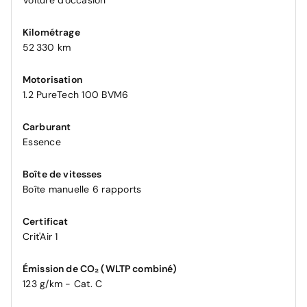
Voiture d'occasion
Kilométrage
52 330 km
Motorisation
1.2 PureTech 100 BVM6
Carburant
Essence
Boîte de vitesses
Boîte manuelle 6 rapports
Certificat
Crit'Air 1
Émission de CO₂ (WLTP combiné)
123 g/km - Cat. C