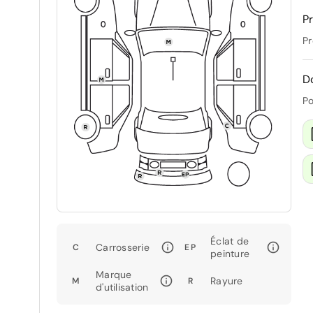
Pr
Pr
D
Po
Éclat de
Carrosserie
C
EP
peinture
Marque
Rayure
M
R
d'utilisation