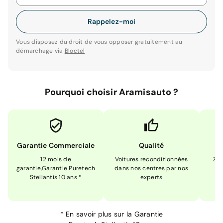
Rappelez-moi
Vous disposez du droit de vous opposer gratuitement au
démarchage via
Bloctel
Pourquoi choisir Aramisauto ?
Garantie Commerciale
Qualité
12 mois de
Voitures reconditionnées
Zér
garantie,Garantie Puretech
dans nos centres par nos
m
Stellantis 10 ans *
experts
*
En savoir plus sur la
Garantie