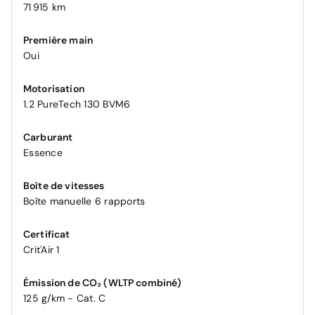
71 915 km
Première main
Oui
Motorisation
1.2 PureTech 130 BVM6
Carburant
Essence
Boîte de vitesses
Boîte manuelle 6 rapports
Certificat
Crit'Air 1
Émission de CO₂ (WLTP combiné)
125 g/km - Cat. C