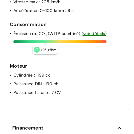
Vitesse max
: 205 km/h
Accélération 0-100 km/h
: 9 s
Consommation
Émission de CO₂ (WLTP combiné)
(
voir détails
)
C
125 g/km
Moteur
Cylindrée
: 1199 cc
Puissance DIN
: 130 ch
Puissance fiscale
: 7 CV
Financement