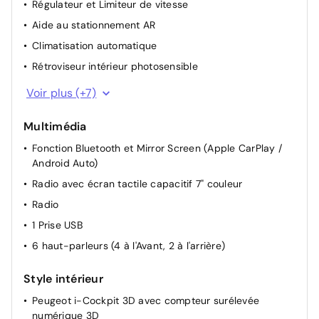
Régulateur et Limiteur de vitesse
Aide au stationnement AR
Climatisation automatique
Rétroviseur intérieur photosensible
Plancher de coffre à deux positions
Voir plus (+7)
Allumage automatique des feux de croisement
Multimédia
Stop & Start
Fonction Bluetooth et Mirror Screen (Apple CarPlay /
Direction assistée électrique
Android Auto)
Commandes multimédia sur volant
Radio avec écran tactile capacitif 7" couleur
Sièges avant réglable en hauteur
Radio
Siège conducteur avec réglage manuel en hauteur
1 Prise USB
6 haut-parleurs (4 à l'Avant, 2 à l'arrière)
Style intérieur
Peugeot i-Cockpit 3D avec compteur surélevée
numérique 3D