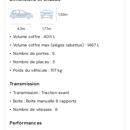
enrouleurs pyrotechniques avec limiteurs d'effort et
détection de non bouclage
1,53m
Sécurité enfant manuelle
Fixations ISOFIX arrière latérales et Top Tether
4,3m
1,77m
Airbag passager Avant désactivable pAR clé
Volume coffre
: 405 L
Verrouillage centralisé
Volume coffre max (sièges rabattus)
: 1467 L
Nombre de portes
: 5
Nombre de places
: 5
Poids du véhicule
: 1117 kg
Transmission
Transmission
: Traction avant
Boite
: Boîte manuelle 6 rapports
Nombre de vitesses
: 6
Performances