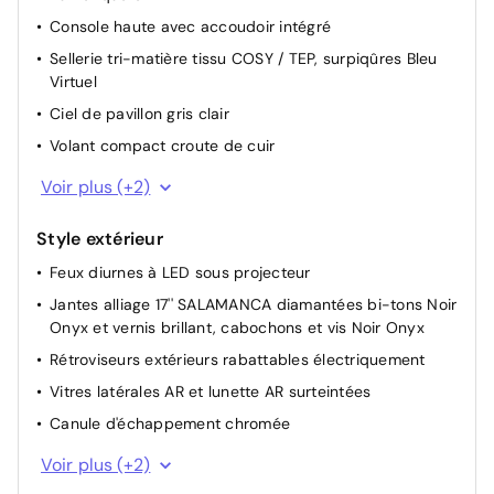
Console haute avec accoudoir intégré
Sellerie tri-matière tissu COSY / TEP, surpiqûres Bleu
Virtuel
Ciel de pavillon gris clair
Volant compact croute de cuir
Eclairage coffre à ampoule
Voir plus (+2)
Filets poches aumônières au dos des sièges avant
Style extérieur
Feux diurnes à LED sous projecteur
Jantes alliage 17'' SALAMANCA diamantées bi-tons Noir
Onyx et vernis brillant, cabochons et vis Noir Onyx
Rétroviseurs extérieurs rabattables électriquement
Vitres latérales AR et lunette AR surteintées
Canule d'échappement chromée
Calandre avec grille supérieure noir grainée et
Voir plus (+2)
marquage horizontal couleur caisse, grille inférieure