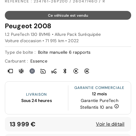
RÉFÉRENCE : 234761-26P200 / 26047746O / R
Ce véhicule est vendu
Peugeot 2008
1.2 PureTech 130 BVM6 • Allure Pack Suréquipée
Voiture d'occasion • 71 915 km • 2022
Type de boîte :
Boîte manuelle 6 rapports
Carburant :
Essence
GARANTIE COMMERCIALE
12 mois
LIVRAISON
Sous 24 heures
Garantie PureTech
Stellantis 10 ans
13 999 €
Voir le détail