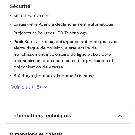
avec décor Métallure, enjoliveur supérieur couleur
Sécurité
caisse, Lion dichroïque
Kit anti-crevaison
Barres de toit longitudinales Noir Brillant
Essuie-vitre Avant à déclenchement automatique
Projecteurs Peugeot LED Technology
Pack Safety : Freinage d'urgence automatique avec
alerte risque de collision, alerte active de
franchissement involontaire de ligne et bas côté,
reconnaissance des panneaux de signalisation et
préconisation de vitesse
6 Airbags (frontaux / latéraux / rideaux)
Détection de sous-gonflage indirecte
Voir plus (+8)
ESP
Ceintures de sécurité arrière latérales avec enrouleurs
pyrotechniques, limiteurs d'effort, détection de non
bouclage et ceinture arrière centrale 3 points avec
Informations techniques
détection de non bouclage
Ceintures de sécurité Avant conducteur et passager à
Dimensions et châssis