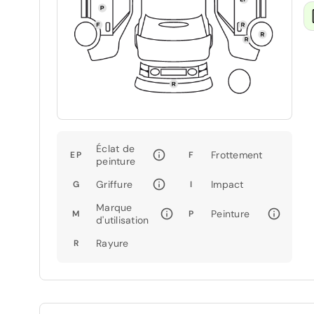
Éclat de
Frottement
EP
F
peinture
Griffure
Impact
G
I
Marque
Peinture
M
P
d'utilisation
Rayure
R