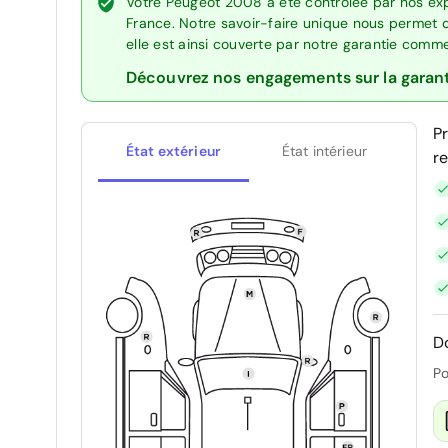
Votre Peugeot 2008 a été contrôlée par nos exp
France. Notre savoir-faire unique nous permet 
elle est ainsi couverte par notre garantie comm
Découvrez nos engagements sur la garan
P
État extérieur
État intérieur
r
D
Po