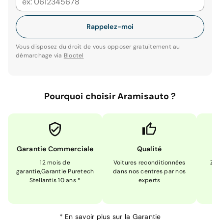
Rappelez-moi
Vous disposez du droit de vous opposer gratuitement au
démarchage via
Bloctel
Pourquoi choisir Aramisauto ?
Garantie Commerciale
Qualité
12 mois de
Voitures reconditionnées
Zér
garantie,Garantie Puretech
dans nos centres par nos
m
Stellantis 10 ans *
experts
*
En savoir plus sur la
Garantie