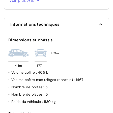
Voir plus (+8)
Alerte active de franchissement involontaire de ligne
Airbags (Frontaux, latéraux AV, rideaux AV et AR)
Airbag passager avant déconnectable manuellement
Informations techniques
Verrouillage automatique des ouvrants en roulant
Système d'appel d'urgence SOS
Dimensions et châssis
Feu de jour
Allumage automatique des feux de croisement
1,53m
4,3m
1,77m
Volume coffre
: 405 L
Volume coffre max (sièges rabattus)
: 1467 L
Nombre de portes
: 5
Nombre de places
: 5
Poids du véhicule
: 1130 kg