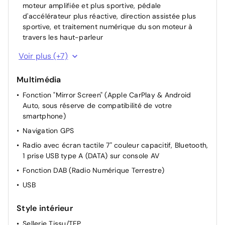
moteur amplifiée et plus sportive, pédale
d'accélérateur plus réactive, direction assistée plus
sportive, et traitement numérique du son moteur à
travers les haut-parleur
Start & Stop
Voir plus (+7)
Rétroviseurs extérieurs rabattables électriquement
Multimédia
Démarrage mains libres
Fonction "Mirror Screen" (Apple CarPlay & Android
Siège passager réglable en hauteur
Auto, sous réserve de compatibilité de votre
Siège conducteur avec réglage manuel en hauteur
smartphone)
Miroir de courtoisie occultable sans éclairage
Navigation GPS
Rétroviseur intérieur Jour / Nuit Electrochrome
Radio avec écran tactile 7" couleur capacitif, Bluetooth,
1 prise USB type A (DATA) sur console AV
Fonction DAB (Radio Numérique Terrestre)
USB
Style intérieur
Sellerie Tissu/TEP