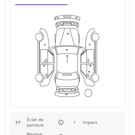
Éclat de
Impact
EP
I
peinture
Marque