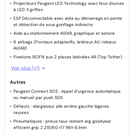
Projecteurs Peugeot LED Technology avec feux diurnes
à LED 3 griffes
ESP Déconnectable avec aide au démarrage en pente
et détection de sous gonflage indirecte
Aide au stationnement AV/AR, graphique et sonore
6 airbags (Frontaux adaptatifs, latéraux AV, rideaux
AV/AR)
Fixations ISOFIX aux 2 places latérales AR (Top Tether)
Pack Visibilité : Allumage automatique des feux de
Voir plus (+1)
croisement Eclairage extérieur d'accueil et
d'accompagnement Essuie-vitre AV à déclenchement
Autres
automatique
Peugeot Connect SOS : Appel d'urgence automatique
ou manuel par push SOS
Défauts : elargisseur aile arrière gauche legeres
rayures
Pneumatiques : pneus taux restant arg goodyear
efficient grip 2 215/60 r17 96h 6.1mm