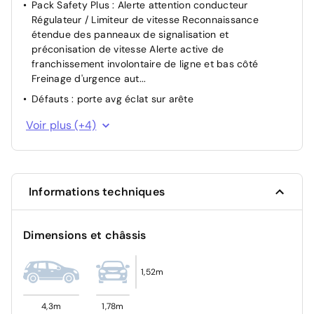
Pack Safety Plus : Alerte attention conducteur
Régulateur / Limiteur de vitesse Reconnaissance
étendue des panneaux de signalisation et
préconisation de vitesse Alerte active de
franchissement involontaire de ligne et bas côté
Freinage d'urgence aut...
Défauts : porte avg éclat sur arête
Pneumatiques : pneus taux restant avg goodyear
Voir plus (+4)
efficient grip 2 215/60 r17 96h 5.9mm
Pneumatiques : pneus taux restant ard goodyear
efficient grip 2 215/60 r17 96h 5.9mm
Défauts : micro éclats capot
Informations techniques
Pneumatiques : pneus taux restant avd goodyear
efficient grip 2 215/60 r17 96h 5.9mm
Dimensions et châssis
1,52m
4,3m
1,78m