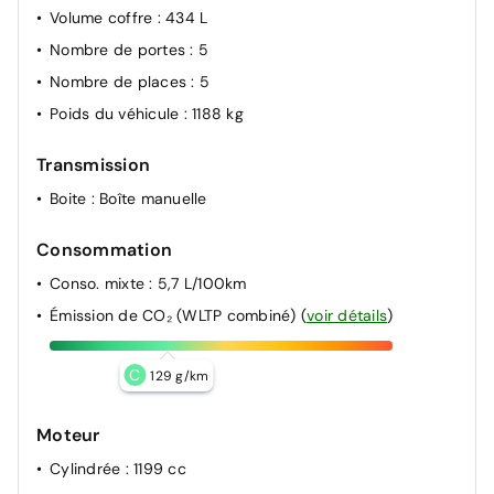
Volume coffre
: 434 L
Nombre de portes
: 5
Nombre de places
: 5
Poids du véhicule
: 1188 kg
Transmission
Boite
: Boîte manuelle
Consommation
Conso. mixte
: 5,7 L/100km
Émission de CO₂ (WLTP combiné)
(
voir détails
)
C
129 g/km
Moteur
Cylindrée
: 1199 cc