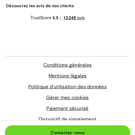
Gravage des vitres
Découvrez les avis de nos clients
4 sur-tapis sur mesure
Entretien de votre véhicule
Extension de garantie pièces et main d'œuvre
valable dans le réseau constructeur (Europe)
Assistance 0km, 24h/24 et 7j/7 (dépannage,
remorquage et véhicule de prêt)
En savoir plus
Conditions générales
Mentions légales
Politique d'utilisation des données
Gérer mes cookies
Paiement sécurisé
Dispositif de signalement
© 2026 Aramisauto.com
Contactez-nous