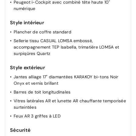
Peugeot i-Cockpit avec combiné tête haute 10"
son entretien amont est certifié par le constructeur et
numérique
reconnu par les garages du réseau, sans qu'il soit
nécessaire de fournir de preuve papier.
Style intérieur
Plancher de coffre standard
Sellerie tissu CASUAL LOMSA embossé,
accompagnement TEP Isabella, trimatière LOMSA et
surpiqûres Quartz
Style extérieur
Jantes alliage 17" diamantées KARAKOY bi-tons Noir
Onyx et vernis brillant
Barres de toit longitudinales
Vitres latérales AR et lunette AR chauffante temporisée
surteintées
Feux AR 3 griffes à LED
Sécurité