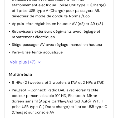
stationnement électrique 1 prise USB type C (Charge)
et 1 prise USB type A (Charge) pour passagers AR,
Sélecteur de mode de conduite Normal/Eco
Appuis-tête réglables en hauteur AV (x2) et AR (x3)
Rétroviseurs extérieurs dégivrants avec réglage et
rabattement électriques
Siège passager AV avec réglage manuel en hauteur
Pare-brise teinté acoustique
Air conditionné automatique monozone
Voir plus (+7)
Banquette rabattable 1/3 - 2/3
Multimédia
Siège conducteur avec réglage manuel en hauteur
6 HPs (2 tweeters et 2 woofers à l'AV et 2 HPs à l'AR)
Rétroviseur intérieur électrochrome
Peugeot i-Connect: Radio DAB avec écran tactile
Volant compact en croûte de cuir avec commandes
couleur personnalisable 10" HD, Bluetooth, Mirror
multimédia intégrées
Screen sans fil (Apple CarPlay/Android Auto), Wifi, 1
Lève-vitres électriques AV/ AR et séquentiels avec
prise USB type C ( Data+charge) et 1 prise USB type C
anti-pincement
(Charge) sur console AV
Le véhicule provient directement du réseau Stellantis :