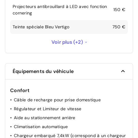
Projecteurs antibrouillard à LED avec fonction
150 €
cornering
Teinte spéciale Bleu Vertigo
750 €
Une seule clé disponible
--
Voir plus (+2)
Visio Park 1: Caméra de recul avec restitution
sur l'écran tactile d'une vue AR et d'une vue
de dessus de l'environnement AR du véhicule
260 €
Équipements du véhicule
+ Aide graphique et sonore au stationnement
AR
Confort
Câble de recharge pour prise domestique
Régulateur et Limiteur de vitesse
Aide au stationnement arrière
Climatisation automatique
Chargeur embarqué 7,4kW (correspond à un chargeur