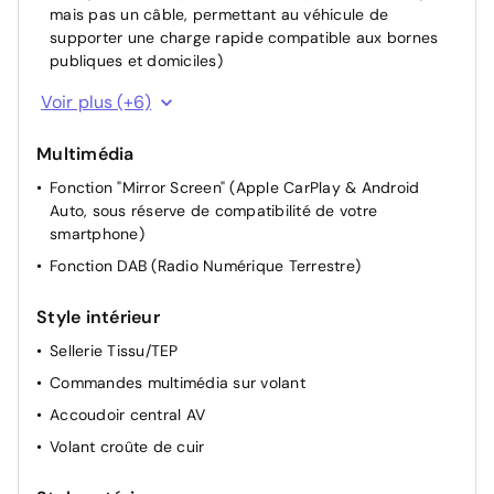
mais pas un câble, permettant au véhicule de
supporter une charge rapide compatible aux bornes
publiques et domiciles)
Driver Sport Pack : Mode Sport avec sonorité du
Voir plus (+6)
moteur amplifiée et plus sportive, pédale
d'accélérateur plus réactive, direction assistée plus
Multimédia
sportive, et traitement numérique du son moteur à
travers les haut-parleur
Fonction "Mirror Screen" (Apple CarPlay & Android
Auto, sous réserve de compatibilité de votre
Rétroviseurs extérieurs rabattables électriquement
smartphone)
Siège passager réglable en hauteur
Fonction DAB (Radio Numérique Terrestre)
Siège conducteur avec réglage manuel en hauteur
Miroir de courtoisie occultable sans éclairage
Style intérieur
Rétroviseur intérieur Jour / Nuit Electrochrome
Sellerie Tissu/TEP
Commandes multimédia sur volant
Accoudoir central AV
Volant croûte de cuir