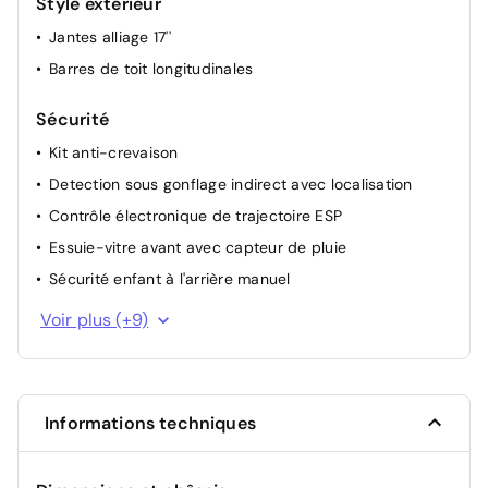
Style extérieur
Jantes alliage 17''
Barres de toit longitudinales
Sécurité
Kit anti-crevaison
Detection sous gonflage indirect avec localisation
Contrôle électronique de trajectoire ESP
Essuie-vitre avant avec capteur de pluie
Sécurité enfant à l'arrière manuel
Fixation ISOFIX à l'arrière
Voir plus (+9)
Projecteurs LED
Alerte active de franchissement involontaire de ligne
Airbags (Frontaux, latéraux AV, rideaux AV et AR)
Informations techniques
Airbag passager avant déconnectable manuellement
Verrouillage automatique des ouvrants en roulant