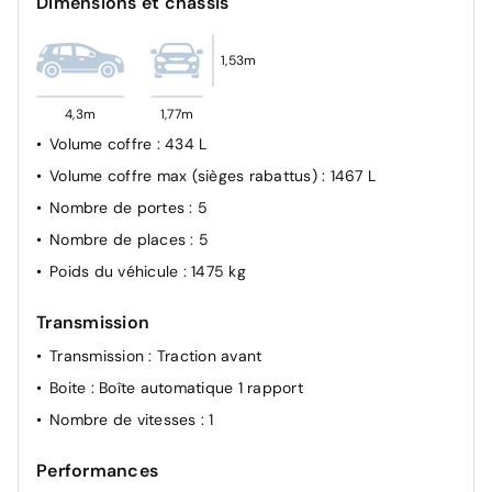
Dimensions et châssis
Système d'appel d'urgence SOS
Feu de jour
1,53m
Allumage automatique des feux de croisement
4,3m
1,77m
Volume coffre
: 434 L
Volume coffre max (sièges rabattus)
: 1467 L
Nombre de portes
: 5
Nombre de places
: 5
Poids du véhicule
: 1475 kg
Transmission
Transmission
: Traction avant
Boite
: Boîte automatique 1 rapport
Nombre de vitesses
: 1
Performances