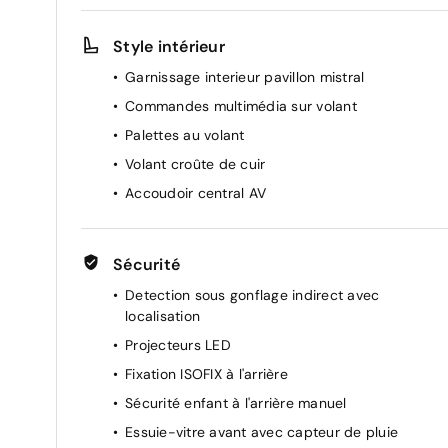
Driver Sport Pack : Mode Sport avec sonorité du
Style intérieur
moteur amplifiée et plus sportive, pédale
d'accélérateur plus réactive, direction assistée
Garnissage interieur pavillon mistral
plus sportive, et traitement numérique du son
Commandes multimédia sur volant
moteur à travers les haut-parleur
Palettes au volant
Siège passager réglable en hauteur
Volant croûte de cuir
Start & Stop
Accoudoir central AV
Régulateur de vitesse
Pochettes de rangement à l'AR des sièges AV
Sécurité
Detection sous gonflage indirect avec
localisation
Projecteurs LED
Fixation ISOFIX à l'arrière
Sécurité enfant à l'arrière manuel
Essuie-vitre avant avec capteur de pluie