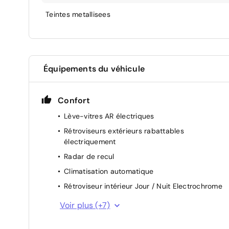
Teintes metallisees
Équipements du véhicule
Confort
Lève-vitres AR électriques
Rétroviseurs extérieurs rabattables
électriquement
Radar de recul
Climatisation automatique
Rétroviseur intérieur Jour / Nuit Electrochrome
Miroir de courtoisie occultable sans éclairage
Voir plus (+7)
Siège conducteur avec réglage manuel en
hauteur