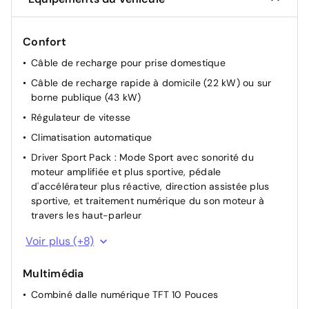
Confort
Câble de recharge pour prise domestique
Câble de recharge rapide à domicile (22 kW) ou sur
borne publique (43 kW)
Régulateur de vitesse
Climatisation automatique
Driver Sport Pack : Mode Sport avec sonorité du
moteur amplifiée et plus sportive, pédale
d'accélérateur plus réactive, direction assistée plus
sportive, et traitement numérique du son moteur à
travers les haut-parleur
Rétroviseurs extérieurs rabattables électriquement
Voir plus (+8)
Démarrage mains libres
Multimédia
Siège passager réglable en hauteur
Combiné dalle numérique TFT 10 Pouces
Siège conducteur avec réglage manuel en hauteur