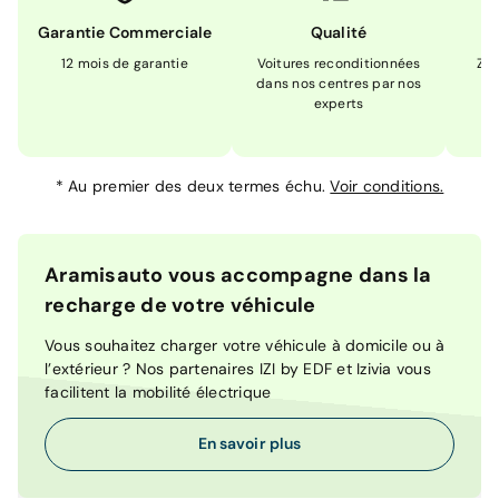
Garantie Commerciale
Qualité
12 mois de garantie
Voitures reconditionnées
Zér
dans nos centres par nos
m
experts
*
Au premier des deux termes échu.
Voir conditions.
Aramisauto vous accompagne dans la
recharge de votre véhicule
Vous souhaitez charger votre véhicule à domicile ou à
l’extérieur ? Nos partenaires IZI by EDF et Izivia vous
facilitent la mobilité électrique
En savoir plus