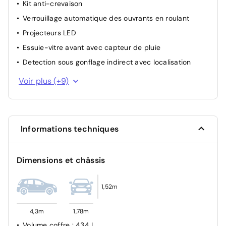
Kit anti-crevaison
Verrouillage automatique des ouvrants en roulant
Projecteurs LED
Essuie-vitre avant avec capteur de pluie
Detection sous gonflage indirect avec localisation
Allumage automatique des feux de croisement
Voir plus (+9)
Airbag passager avant déconnectable manuellement
Fixation ISOFIX à l'arrière
Contrôle électronique de trajectoire ESP
Informations techniques
Aide au stationnement AV + AR
Feu de jour
Dimensions et châssis
Airbags (Frontaux, latéraux AV, rideaux AV et AR)
Sécurité enfant à l'arrière manuel
1,52m
Antiblocage de roues ABS
4,3m
1,78m
Volume coffre
: 434 L