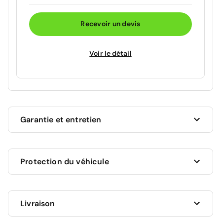
Recevoir un devis
Voir le détail
Garantie et entretien
Ce véhicule est sous garantie commerciale de 12
Protection du véhicule
mois à compter de la date de livraison.
La garantie de votre véhicule peut être prolongée
jusqu'a 5 ans. Rapprochez-vous de votre conseiller
en
Livraison
AUCUNE PROTECTION
agence
ou appelez-nous au
09 72 72 20 02
pour plus
0 €
d'informations.