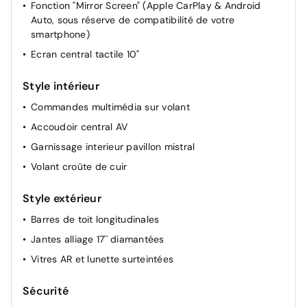
Fonction "Mirror Screen" (Apple CarPlay & Android
Lève-vitres AR électriques
Auto, sous réserve de compatibilité de votre
Miroir de courtoisie occultable sans éclairage
smartphone)
Rétroviseur intérieur Jour / Nuit Electrochrome
Ecran central tactile 10"
Pochettes de rangement à l'AR des sièges AV
Style intérieur
Commandes multimédia sur volant
Accoudoir central AV
Garnissage interieur pavillon mistral
Volant croûte de cuir
Style extérieur
Barres de toit longitudinales
Jantes alliage 17'' diamantées
Vitres AR et lunette surteintées
Sécurité