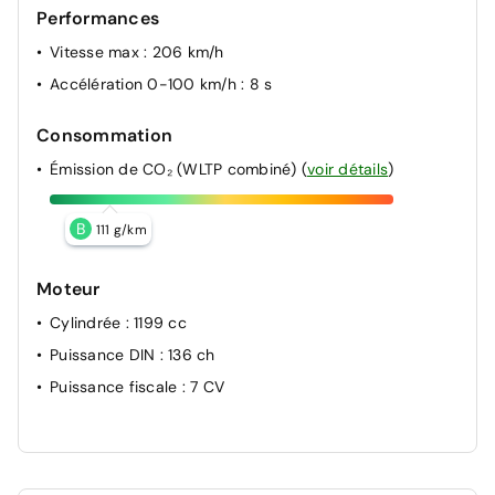
Performances
Vitesse max
: 206 km/h
Accélération 0-100 km/h
: 8 s
Consommation
Émission de CO₂ (WLTP combiné)
(
voir détails
)
B
111 g/km
Moteur
Cylindrée
: 1199 cc
Puissance DIN
: 136 ch
Puissance fiscale
: 7 CV