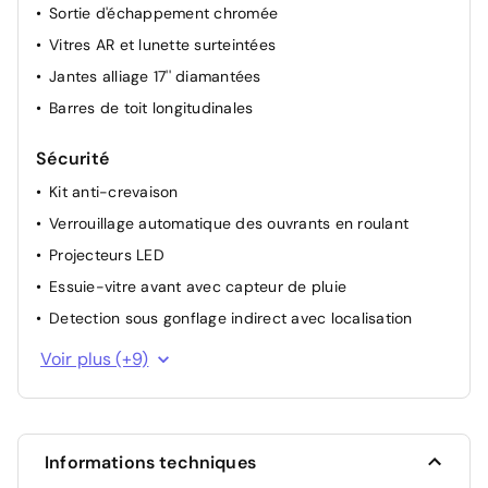
Sortie d'échappement chromée
Vitres AR et lunette surteintées
Jantes alliage 17'' diamantées
Barres de toit longitudinales
Sécurité
Kit anti-crevaison
Verrouillage automatique des ouvrants en roulant
Projecteurs LED
Essuie-vitre avant avec capteur de pluie
Detection sous gonflage indirect avec localisation
Allumage automatique des feux de croisement
Voir plus (+9)
Airbag passager avant déconnectable manuellement
Fixation ISOFIX à l'arrière
Contrôle électronique de trajectoire ESP
Informations techniques
Aide au stationnement AV + AR