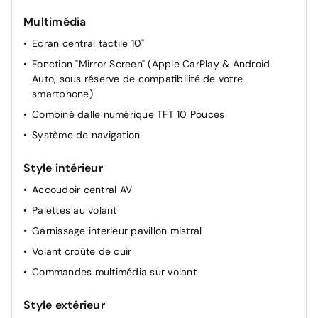
Miroir de courtoisie occultable sans éclairage
Multimédia
Rétroviseur intérieur Jour / Nuit Electrochrome
Ecran central tactile 10"
Pochettes de rangement à l'AR des sièges AV
Fonction "Mirror Screen" (Apple CarPlay & Android
Auto, sous réserve de compatibilité de votre
smartphone)
Combiné dalle numérique TFT 10 Pouces
Système de navigation
Style intérieur
Accoudoir central AV
Palettes au volant
Garnissage interieur pavillon mistral
Volant croûte de cuir
Commandes multimédia sur volant
Style extérieur