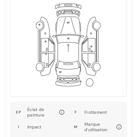
Éclat de
Frottement
EP
F
peinture
Marque
Impact
I
M
d'utilisation