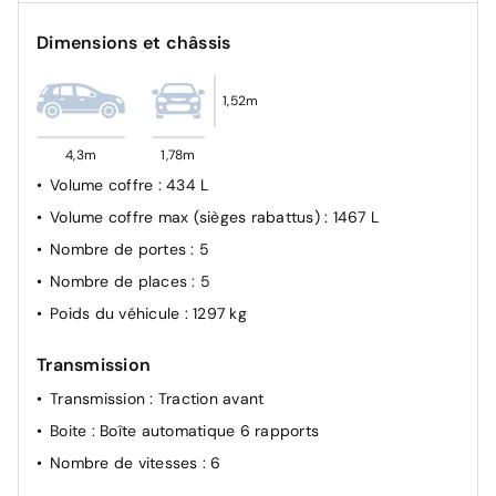
Feu de jour
Dimensions et châssis
Airbags (Frontaux, latéraux AV, rideaux AV et AR)
Sécurité enfant à l'arrière manuel
1,52m
Antiblocage de roues ABS
4,3m
1,78m
Volume coffre
: 434 L
Volume coffre max (sièges rabattus)
: 1467 L
Nombre de portes
: 5
Nombre de places
: 5
Poids du véhicule
: 1297 kg
Transmission
Transmission
: Traction avant
Boite
: Boîte automatique 6 rapports
Nombre de vitesses
: 6