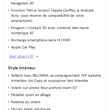
Navigation 3D
Conduite semi autonome (niveau 2)
Fonction "Mirror Screen" (Apple CarPlay & Android
Driver Sport Pack : Mode Sport avec sonorité du
Auto, sous réserve de compatibilité de votre
moteur amplifiée et plus sportive, pédale
smartphone)
d'accélérateur plus réactive, direction assistée plus
sportive, et traitement numérique du son moteur à
Peugeot i-Cockpit 3D avec combiné tête haute
travers les haut-parleur
numérique 10''
Allumage automatique des feux de croisement +
Recharge smartphone sans fil (15W)
Commutation automatique des feux de route / feux de
Apple Car Play
croisement
Android Auto
Siège passager réglable en hauteur
Voir plus (+5)
2 Prises USB TYPE C + 1 Prise USB TYPE A
Siège conducteur avec réglage manuel en hauteur
Style intérieur
Bluetooth
Lève-vitres AV / AR électriques
Sellerie tissu BELOMKA, accompagnement TEP Isabella,
6 HPs (2 tweeters et 2 woofers à l'AV et 2 HPs à l'AR)
Réglage automatique des feux
trimatière Uni Capy et surpiqûres Vert Adamite
Ordinateur de bord
Start & Stop
Volant cuir pleine fleur perforé insert GT
Pédalier sport en alliage
Palettes au volant
Decors gtline noir/rouge