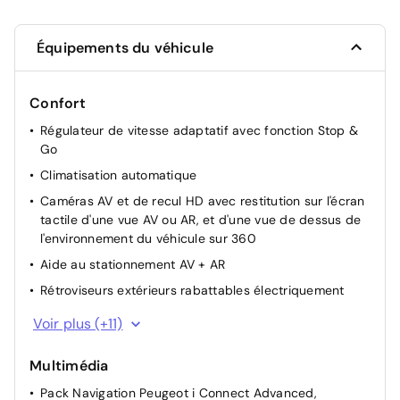
Équipements du véhicule
Confort
Régulateur de vitesse adaptatif avec fonction Stop &
Go
Climatisation automatique
Caméras AV et de recul HD avec restitution sur l'écran
tactile d'une vue AV ou AR, et d'une vue de dessus de
l'environnement du véhicule sur 360
Aide au stationnement AV + AR
Rétroviseurs extérieurs rabattables électriquement
Rétroviseur interieur électrochrome frameless
Voir plus (+11)
Acces AV + coffre+ Demarrage sans contact
Multimédia
Advanced Grip Control : antipatinage optimisé à 3
modes d'adhérence (Neige, sable et boue)
Pack Navigation Peugeot i Connect Advanced,