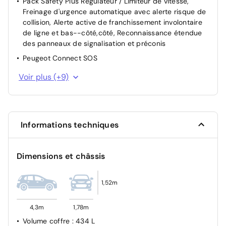
Pack Safety Plus Régulateur / Limiteur de vitesse,
Freinage d'urgence automatique avec alerte risque de
collision, Alerte active de franchissement involontaire
de ligne et bas--côté,côté, Reconnaissance étendue
des panneaux de signalisation et préconis
Peugeot Connect SOS
Detection sous gonflage indirect avec localisation
Voir plus (+9)
Contrôle de vitesse à la descente (Hill Assist Descent
Control)
Sécurité enfant à l'arrière manuel
Informations techniques
Fixation ISOFIX à l'arrière
Verrouillage automatique des ouvrants en roulant
Dimensions et châssis
Airbags (Frontaux, latéraux AV, rideaux AV et AR)
Airbag passager avant déconnectable manuellement
1,52m
Antiblocage de roues ABS
Kit anti-crevaison
4,3m
1,78m
Volume coffre
: 434 L