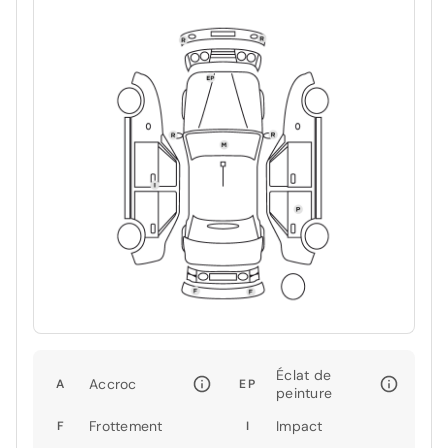
Éclat de
Accroc
A
EP
peinture
Frottement
Impact
F
I