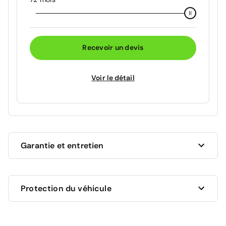
Recevoir un devis
Voir le détail
Garantie et entretien
Ce véhicule est sous garantie commerciale de 12
Protection du véhicule
mois à compter de la date de livraison.
La garantie de votre véhicule peut être prolongée
jusqu'a 5 ans. Rapprochez-vous de votre conseiller
en