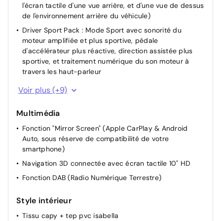
l'écran tactile d'une vue arrière, et d'une vue de dessus
de l'environnement arrière du véhicule)
Driver Sport Pack : Mode Sport avec sonorité du
moteur amplifiée et plus sportive, pédale
d'accélérateur plus réactive, direction assistée plus
sportive, et traitement numérique du son moteur à
travers les haut-parleur
Start & Stop
Voir plus (+9)
Rétroviseurs extérieurs rabattables électriquement
Multimédia
Démarrage mains libres
Fonction "Mirror Screen" (Apple CarPlay & Android
Siège passager réglable en hauteur
Auto, sous réserve de compatibilité de votre
Siège conducteur avec réglage manuel en hauteur
smartphone)
Réglage automatique des feux
Navigation 3D connectée avec écran tactile 10" HD
Pochettes de rangement à l'AR des sièges AV
Fonction DAB (Radio Numérique Terrestre)
Allumage automatique des feux de croisement +
Commutation automatique des feux de route / feux de
Style intérieur
croisement
Tissu capy + tep pvc isabella
Essuie-vitre avant avec capteur de pluie