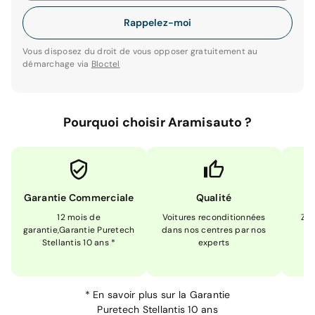
Rappelez-moi
Vous disposez du droit de vous opposer gratuitement au
démarchage via
Bloctel
Pourquoi choisir Aramisauto ?
Garantie Commerciale
Qualité
12 mois de
Voitures reconditionnées
Zér
garantie,Garantie Puretech
dans nos centres par nos
m
Stellantis 10 ans *
experts
*
En savoir plus sur la
Garantie
Puretech Stellantis 10 ans