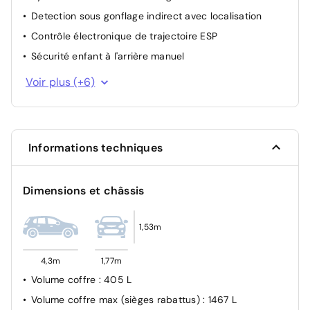
Detection sous gonflage indirect avec localisation
Contrôle électronique de trajectoire ESP
Sécurité enfant à l'arrière manuel
2 Fixations ISOFIX + Top tether intégrées aux sièges AR
Voir plus (+6)
pour ancrage de sièges enfant
Alerte active de franchissement involontaire de ligne
Airbags (Frontaux, latéraux AV, rideaux AV et AR)
Informations techniques
Airbag passager avant déconnectable manuellement
Verrouillage automatique des ouvrants en roulant
Dimensions et châssis
Système d'appel d'urgence SOS
1,53m
4,3m
1,77m
Volume coffre
: 405 L
Volume coffre max (sièges rabattus)
: 1467 L