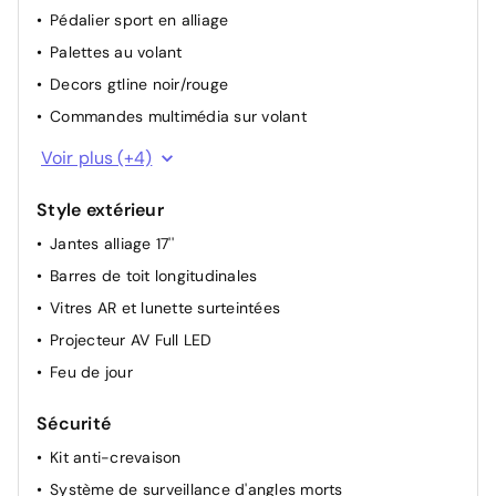
Pédalier sport en alliage
Palettes au volant
Decors gtline noir/rouge
Commandes multimédia sur volant
Garnissage interieur pavillon mistral
Voir plus (+4)
Accoudoir central AV
Style extérieur
Rétroviseur interieur électrochrome frameless
Jantes alliage 17''
Volant cuir pleine fleur perforé insert GT
Barres de toit longitudinales
Vitres AR et lunette surteintées
Projecteur AV Full LED
Feu de jour
Sécurité
Kit anti-crevaison
Système de surveillance d'angles morts