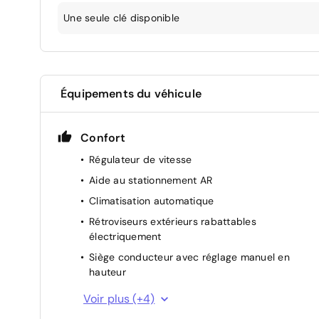
Une seule clé disponible
Équipements du véhicule
Confort
Régulateur de vitesse
Aide au stationnement AR
Climatisation automatique
Rétroviseurs extérieurs rabattables
électriquement
Siège conducteur avec réglage manuel en
hauteur
Lève-vitres AR électriques
Voir plus (+4)
Miroir de courtoisie occultable sans éclairage