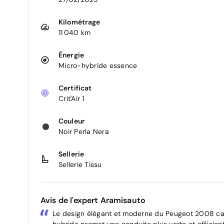
Kilométrage
11 040 km
Énergie
Micro-hybride essence
Certificat
Crit'Air 1
Couleur
Noir Perla Nera
Sellerie
Sellerie Tissu
Avis de l'expert Aramisauto
Le design élégant et moderne du Peugeot 2008 cap
hybride promet une conduite plus verte et efficient