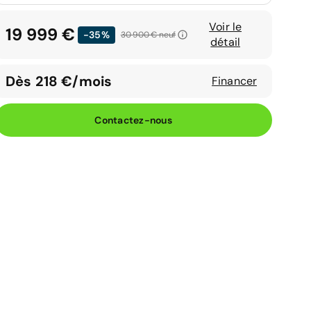
Voir le
19 999 €
-35%
30 900 €
neuf
détail
Dès 218 €/mois
Financer
Contactez-nous