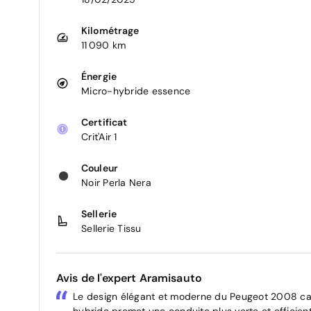
Kilométrage
11 090 km
Énergie
Micro-hybride essence
Certificat
Crit'Air 1
Couleur
Noir Perla Nera
Sellerie
Sellerie Tissu
Avis de l'expert Aramisauto
Le design élégant et moderne du Peugeot 2008 cap
hybride promet une conduite plus verte et efficient