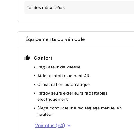
Teintes métallisées
Équipements du véhicule
Confort
Régulateur de vitesse
Aide au stationnement AR
Climatisation automatique
Rétroviseurs extérieurs rabattables
électriquement
Siège conducteur avec réglage manuel en
hauteur
Lève-vitres AR électriques
Voir plus (+4)
Miroir de courtoisie occultable sans éclairage