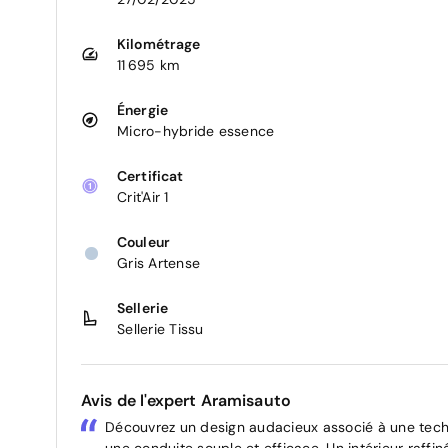
Kilométrage
11 695 km
Énergie
Micro-hybride essence
Certificat
Crit'Air 1
Couleur
Gris Artense
Sellerie
Sellerie Tissu
Avis de l'expert Aramisauto
Découvrez un design audacieux associé à une techn
une conduite souple et efficace. Un intérieur raf