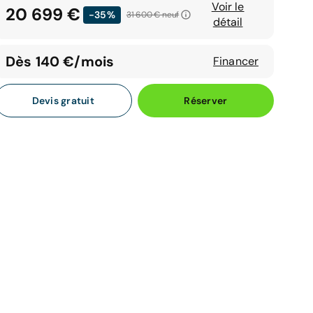
Voir le
20 699 €
-35%
31 600 €
neuf
détail
Dès 140 €/mois
Financer
Devis gratuit
Réserver