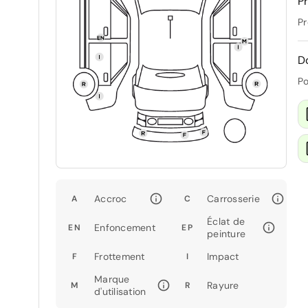
Pr
Pr
D
Po
Accroc
Carrosserie
A
C
Éclat de
Enfoncement
EN
EP
peinture
Frottement
Impact
F
I
Marque
Rayure
M
R
d'utilisation