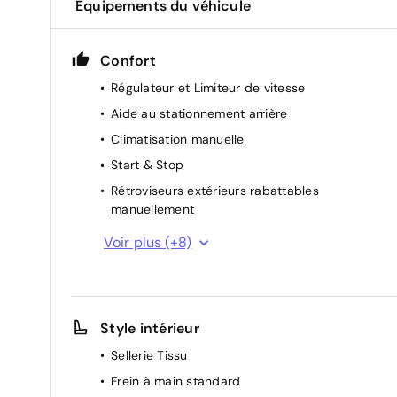
Équipements du véhicule
Confort
Régulateur et Limiteur de vitesse
Aide au stationnement arrière
Climatisation manuelle
Start & Stop
Rétroviseurs extérieurs rabattables
manuellement
Essuie-glaces automatiques
Voir plus (+8)
Rétroviseurs extérieurs chauffants électriques
Rétroviseurs extérieurs électriques et dégivrant
Siège conducteur avec réglage manuel en
Style intérieur
hauteur
Sellerie Tissu
Lève vitre AR manuel
Frein à main standard
Miroir de courtoisie occultable sans éclairage