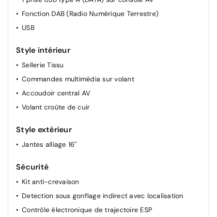
Lève vitres AV électriques et séquentiels
Fonction DAB (Radio Numérique Terrestre)
Câble de recharge rapide à domicile (22 kW) ou sur
USB
borne publique (43 kW)
Style intérieur
Câble de recharge pour prise domestique
Sellerie Tissu
Commandes multimédia sur volant
Accoudoir central AV
Volant croûte de cuir
Style extérieur
Jantes alliage 16"
Sécurité
Kit anti-crevaison
Detection sous gonflage indirect avec localisation
Contrôle électronique de trajectoire ESP