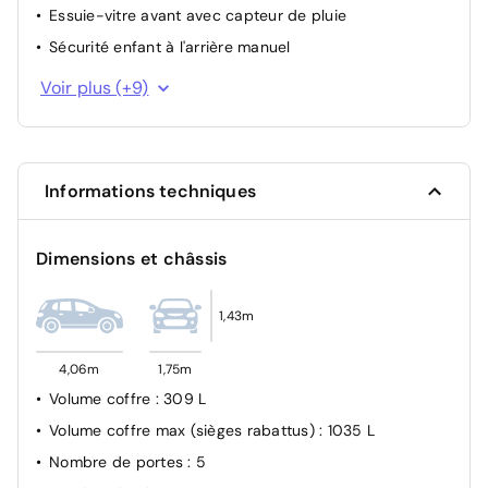
Essuie-vitre avant avec capteur de pluie
Sécurité enfant à l'arrière manuel
Fixation ISOFIX à l'arrière
Voir plus (+9)
Projecteurs LED
Alerte active de franchissement involontaire de ligne
Airbags (Frontaux, latéraux AV, rideaux AV et AR)
Informations techniques
Airbag passager avant déconnectable manuellement
Verrouillage automatique des ouvrants en roulant
Dimensions et châssis
Système d'appel d'urgence SOS
Feu de jour
1,43m
Allumage automatique des feux de croisement
4,06m
1,75m
Volume coffre
: 309 L
Volume coffre max (sièges rabattus)
: 1035 L
Nombre de portes
: 5