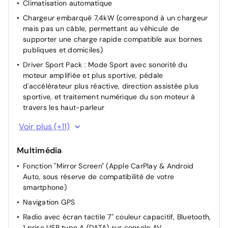
Climatisation automatique
Chargeur embarqué 7,4kW (correspond à un chargeur
mais pas un câble, permettant au véhicule de
supporter une charge rapide compatible aux bornes
publiques et domiciles)
Driver Sport Pack : Mode Sport avec sonorité du
moteur amplifiée et plus sportive, pédale
d'accélérateur plus réactive, direction assistée plus
sportive, et traitement numérique du son moteur à
travers les haut-parleur
Rétroviseurs extérieurs rabattables électriquement
Voir plus (+11)
Rétroviseurs extérieurs chauffants électriques
Multimédia
Rétroviseurs extérieurs électriques et dégivrants
Fonction "Mirror Screen" (Apple CarPlay & Android
Démarrage mains libres
Auto, sous réserve de compatibilité de votre
Siège conducteur avec réglage manuel en hauteur
smartphone)
Lève-vitres AR électriques
Navigation GPS
Miroir de courtoisie occultable sans éclairage
Radio avec écran tactile 7" couleur capacitif, Bluetooth,
Retroviseur interieur jour-nuit
1 prise USB type A (DATA) sur console AV