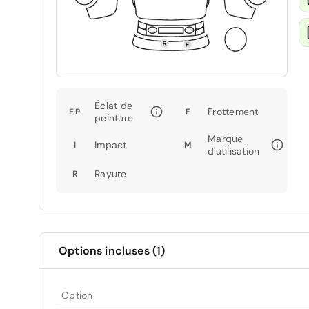
Éclat de
Frottement
EP
F
peinture
Marque
Impact
I
M
d'utilisation
Rayure
R
Options incluses (1)
Option