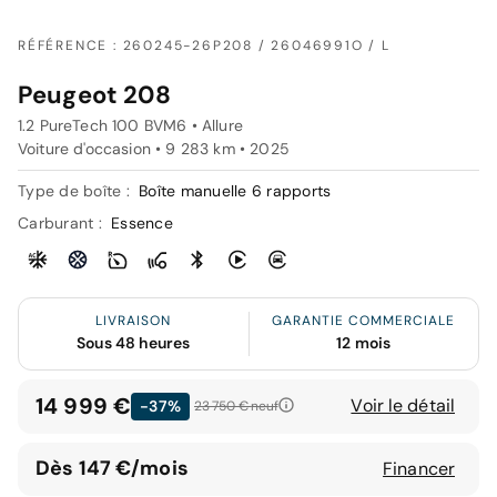
RÉFÉRENCE : 260245-26P208 / 26046991O / L
Peugeot 208
1.2 PureTech 100 BVM6 • Allure
Voiture d'occasion • 9 283 km • 2025
Type de boîte :
Boîte manuelle 6 rapports
Carburant :
Essence
LIVRAISON
GARANTIE COMMERCIALE
Sous 48 heures
12 mois
14 999 €
Voir le détail
-37%
23 750 €
neuf
Dès 147 €/mois
Financer