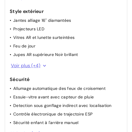
(1 lampe, 2 liseuses AV)
Commandes multimédia sur volant
Style extérieur
Miroir de courtoisie occultable sans éclairage
Jantes alliage 16" diamantées
Pochettes de rangement à l'AR des sièges AV
Projecteurs LED
Vitres AR et lunette surteintées
Feu de jour
Jupes AR supérieure Noir brillant
Jupes AR inférieure noir grainé
Voir plus (+4)
Lécheurs de vitres Noir mat
Sécurité
Antenne requin
Allumage automatique des feux de croisement
Coques de rétroviseurs extérieurs Noir Brillant
Essuie-vitre avant avec capteur de pluie
Detection sous gonflage indirect avec localisation
Contrôle électronique de trajectoire ESP
Sécurité enfant à l'arrière manuel
Fixation ISOFIX à l'arrière