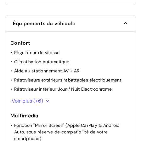
Équipements du véhicule
Confort
Régulateur de vitesse
Climatisation automatique
Aide au stationnement AV + AR
Rétroviseurs extérieurs rabattables électriquement
Rétroviseur intérieur Jour / Nuit Electrochrome
Siège conducteur avec réglage manuel en hauteur
Voir plus (+6)
Lève-vitres AR électriques
Multimédia
Lève vitres AV électriques et séquentiels
Fonction "Mirror Screen" (Apple CarPlay & Android
Rétroviseurs extérieurs chauffants électriques
Auto, sous réserve de compatibilité de votre
Volant réglable en hauteur et en profondeur
smartphone)