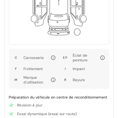
Éclat de
Carrosserie
C
EP
peinture
Frottement
Impact
F
I
Marque
Rayure
M
R
d'utilisation
Préparation du véhicule en centre de reconditionnement
Révision à jour
Essai dynamique (essai sur route)