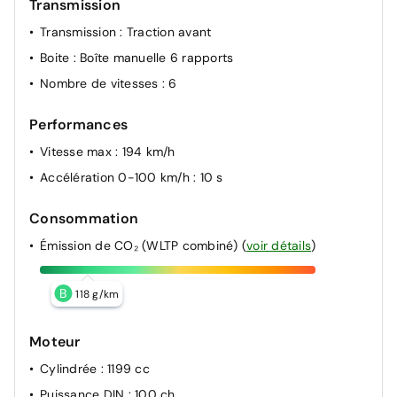
Transmission
élargie (3 caméras haut de pare-brise) et protection
des usagers de la route vulnérables (piéto
Transmission
: Traction avant
Boite
: Boîte manuelle 6 rapports
Nombre de vitesses
: 6
Performances
Vitesse max
: 194 km/h
Accélération 0-100 km/h
: 10 s
Consommation
Émission de CO₂ (WLTP combiné)
(
voir détails
)
B
118 g/km
Moteur
Cylindrée
: 1199 cc
Puissance DIN
: 100 ch