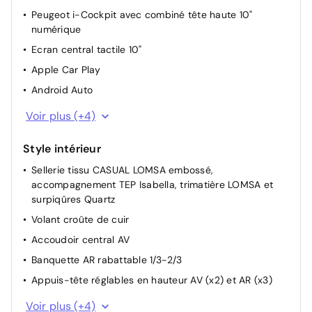
Start & Stop
Peugeot i-Cockpit avec combiné tête haute 10"
numérique
Ecran central tactile 10"
Apple Car Play
Android Auto
Combiné dalle numérique TFT 10 Pouces
Voir plus (+4)
Bluetooth
Style intérieur
Port USB
Sellerie tissu CASUAL LOMSA embossé,
Ordinateur de bord
accompagnement TEP Isabella, trimatière LOMSA et
surpiqûres Quartz
Volant croûte de cuir
Accoudoir central AV
Banquette AR rabattable 1/3-2/3
Appuis-tête réglables en hauteur AV (x2) et AR (x3)
Eclairage intérieur Plafonnier AV A-DOME 3 ampoules
Voir plus (+4)