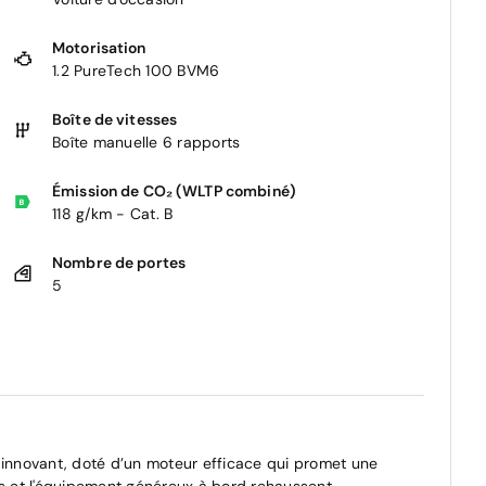
Motorisation
1.2 PureTech 100 BVM6
Boîte de vitesses
Boîte manuelle 6 rapports
Émission de CO₂ (WLTP combiné)
118 g/km - Cat. B
Nombre de portes
5
 innovant, doté d’un moteur efficace qui promet une
es et l'équipement généreux à bord rehaussent