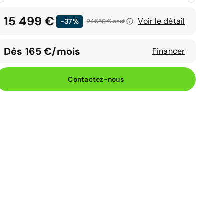
15 499 €
Voir le détail
-37%
24 550 €
neuf
Dès 165 €/mois
Financer
Contactez-nous