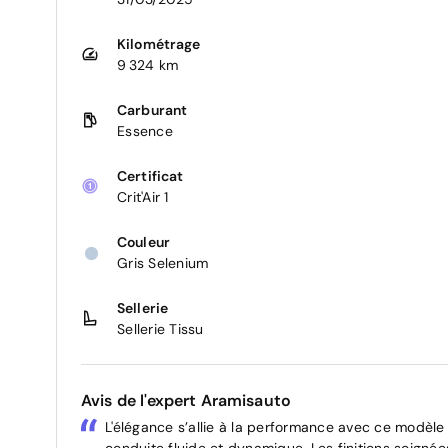
Kilométrage
9 324 km
Carburant
Essence
Certificat
Crit'Air 1
Couleur
Gris Selenium
Sellerie
Sellerie Tissu
Avis de l'expert Aramisauto
L'élégance s’allie à la performance avec ce modèle
conduite fluide et dynamique. Les finitions soigné