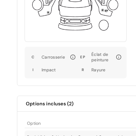
Éclat de
Carrosserie
C
EP
peinture
Impact
Rayure
I
R
Options incluses (2)
Option