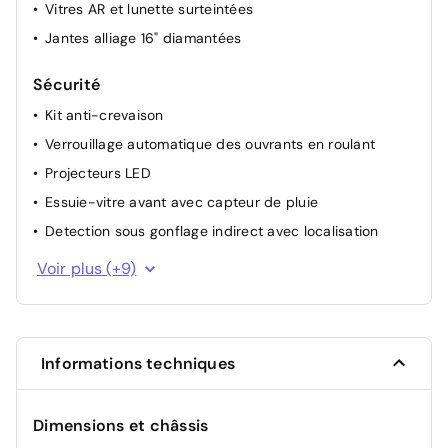
Vitres AR et lunette surteintées
Jantes alliage 16" diamantées
Sécurité
Kit anti-crevaison
Verrouillage automatique des ouvrants en roulant
Projecteurs LED
Essuie-vitre avant avec capteur de pluie
Detection sous gonflage indirect avec localisation
Allumage automatique des feux de croisement
Voir plus (+9)
Airbag passager avant déconnectable manuellement
Fixation ISOFIX à l'arrière
Contrôle électronique de trajectoire ESP
Informations techniques
Aide au stationnement AV + AR
Feu de jour
Dimensions et châssis
Airbags (Frontaux, latéraux AV, rideaux AV et AR)