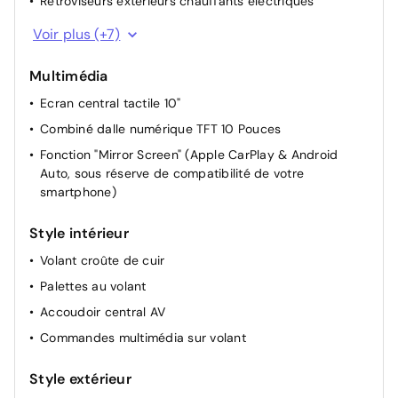
Rétroviseurs extérieurs chauffants électriques
Rétroviseurs extérieurs électriques et dégivrants
Voir plus (+7)
Siège conducteur avec réglage manuel en hauteur
Multimédia
Lève-vitres AR électriques
Ecran central tactile 10"
Miroir de courtoisie occultable sans éclairage
Combiné dalle numérique TFT 10 Pouces
Pochettes de rangement à l'AR des sièges AV
Fonction "Mirror Screen" (Apple CarPlay & Android
Rétroviseur intérieur Jour / Nuit Electrochrome
Auto, sous réserve de compatibilité de votre
Lève vitres AV électriques et séquentiels
smartphone)
Style intérieur
Volant croûte de cuir
Palettes au volant
Accoudoir central AV
Commandes multimédia sur volant
Style extérieur