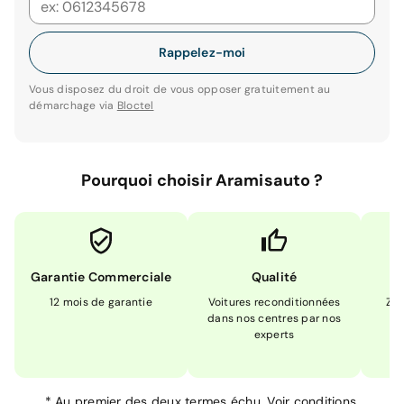
Rappelez-moi
Vous disposez du droit de vous opposer gratuitement au
démarchage via
Bloctel
Pourquoi choisir Aramisauto ?
Garantie Commerciale
Qualité
12 mois de garantie
Voitures reconditionnées
Zér
dans nos centres par nos
m
experts
*
Au premier des deux termes échu.
Voir conditions.