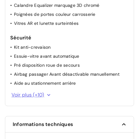
Toit vitré panoramique avec velum d'occultation et
Calandre Equalizer marquage 3D chromé
Eclairage d'ambiance
Poignées de portes couleur carrosserie
Vitres AR et lunette surteintées
Sécurité
Kit anti-crevaison
Essuie-vitre avant automatique
Pré disposition roue de secours
Airbag passager Avant désactivable manuellement
Aide au stationnement arrière
Détection de sous-gonflage indirecte
Voir plus (+10)
ABS + AFU + REF
ESP
3 Ceintures de sécurité 3 points à l'arrière
Informations techniques
Témoin de non-bouclage de ceinture conducteur et
passagers