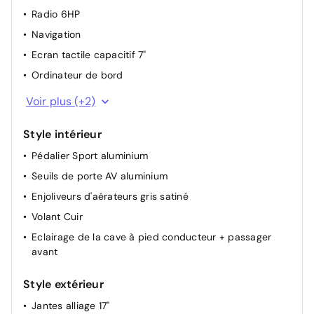
Essuie-vitre arrière avec enclenchement automatique
Radio 6HP
en marche arrière
Navigation
Appuie-tête arrière réglable
Ecran tactile capacitif 7"
Appuie-tête avant réglable
Ordinateur de bord
Boîte à gants éclairée
1 Prise Jack + 1 USB
Commandes radio au volant
Voir plus (+2)
Prise 12V
Siège passager réglable en hauteur
Style intérieur
Siège conducteur avec réglage manuel en hauteur
Pédalier Sport aluminium
Siège passager à réglage mécanique
Seuils de porte AV aluminium
Accoudoir Central AV
Enjoliveurs d'aérateurs gris satiné
Pare-soleil avec éclairage de courtoisie
Volant Cuir
Rétroviseurs extérieurs dégivrants
Eclairage de la cave à pied conducteur + passager
Rétroviseur intérieur Jour / Nuit Electrochrome
avant
Aumônières au dos des sièges avant
Lève vitres AV électriques et séquentiels
Style extérieur
Rétroviseurs extérieur réglables électriquement
Jantes alliage 17"