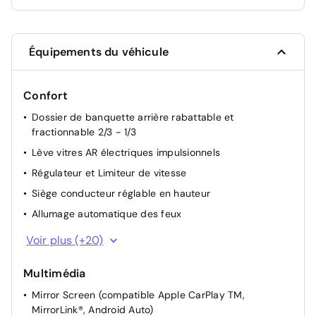
Équipements du véhicule
Confort
Dossier de banquette arrière rabattable et
fractionnable 2/3 - 1/3
Lève vitres AR électriques impulsionnels
Régulateur et Limiteur de vitesse
Siège conducteur réglable en hauteur
Allumage automatique des feux
Climatisation automatique
Voir plus (+20)
Direction électrique à assistance variable
Multimédia
Direction Assistée électrique
Mirror Screen (compatible Apple CarPlay TM,
Rétroviseurs extérieurs rabattables électriquement
MirrorLink®, Android Auto)