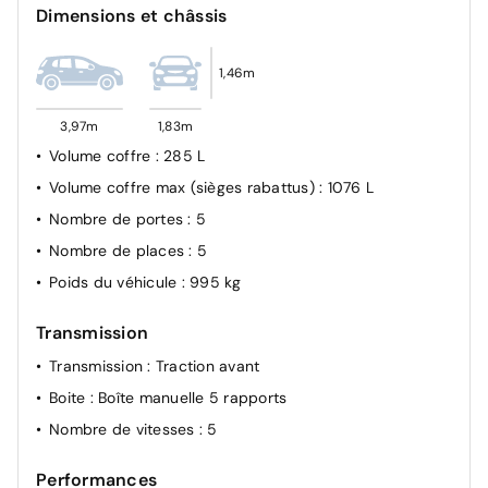
Dimensions et châssis
Sécurité enfants mécanique
Feux halogène
1,46m
Allumage automatique des feux de détresse
Airbags frontaux AV, latéraux AV et rideaux
3,97m
1,83m
2 Feux de recul
Volume coffre
: 285 L
Volume coffre max (sièges rabattus)
: 1076 L
Nombre de portes
: 5
Nombre de places
: 5
Poids du véhicule
: 995 kg
Transmission
Transmission
: Traction avant
Boite
: Boîte manuelle 5 rapports
Nombre de vitesses
: 5
Performances