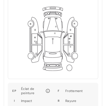
Éclat de
Frottement
EP
F
peinture
Impact
Rayure
I
R