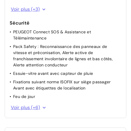
Projecteur AV Full LED
Voir plus (+3)
Sortie d'échappement simple
Sécurité
Poignées extérieures couleur caisse
PEUGEOT Connect SOS & Assistance et
Télémaintenance
Pack Safety : Reconnaissance des panneaux de
vitesse et préconisation, Alerte active de
franchissement involontaire de lignes et bas côtés,
Alerte attention conducteur
Essuie-vitre avant avec capteur de pluie
Fixations suivant norme ISOFIX sur siège passager
Avant avec étiquettes de localisation
Feu de jour
Détection de sous-gonflage indirecte
Voir plus (+6)
ESP
Ceinture de sécurité arrière centrale 3 points, avec
détection de non bouclage