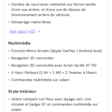
Caméra de recul avec restitution sur l'écran tactile
d'une vue arrière, et d'une vue de dessus de
l'environnement arrière du véhicule
Démarrage mains libres
Rétroviseurs extérieurs dégivrants à réglage et
Voir plus (+12)
rabattement électriques
Allumage automatique des feux et Commutation
Multimédia
automatique feux de route / feux de croisement
Fonction Mirror Screen (Apple CarPlay / Android Auto)
Start & Stop
Navigation 3D connectée
Rétroviseurs extérieurs dégivrants à réglage
Navigation 3D connectée avec écran tactile 10" HD
électriques
4 Haut-Parleurs (2 AV + 2 AR) + 2 Tweeter à l'Avant
Rétroviseurs extérieurs électriques et dégivrants
Commandes multimédia sur volant
Siège passager AV à réglage manuel en hauteur
Vitres AR électriques à commande séquentielle
Style intérieur
Réglage automatique des projecteurs
Volant compact cuir fleur avec laçage vert, Lion
Siège conducteur réglable en hauteur
chromé et badge GT et commandes multimédia sur
volant
Rétroviseur intérieur photosensible frameless