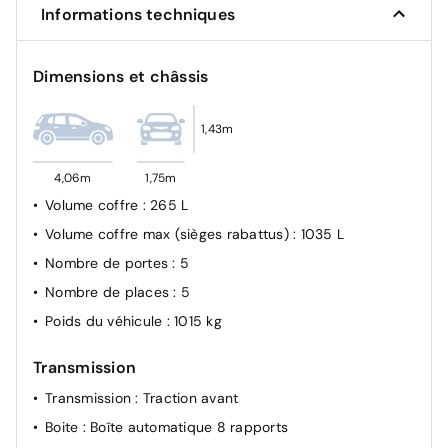
Informations techniques
Sécurité enfant manuelle à l'arrière
Airbags frontaux et latéraux conducteur et passager
Avant + rideaux
Dimensions et châssis
Désactivation airbag passager Avant manuelle
1,43m
4,06m
1,75m
Volume coffre
: 265 L
Volume coffre max (sièges rabattus)
: 1035 L
Nombre de portes
: 5
Nombre de places
: 5
Poids du véhicule
: 1015 kg
Transmission
Transmission
: Traction avant
Boite
: Boîte automatique 8 rapports