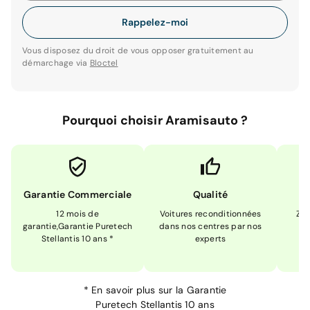
Rappelez-moi
Vous disposez du droit de vous opposer gratuitement au
démarchage via
Bloctel
Pourquoi choisir Aramisauto ?
Garantie Commerciale
Qualité
12 mois de
Voitures reconditionnées
Zér
garantie,Garantie Puretech
dans nos centres par nos
m
Stellantis 10 ans *
experts
*
En savoir plus sur la
Garantie
Puretech Stellantis 10 ans