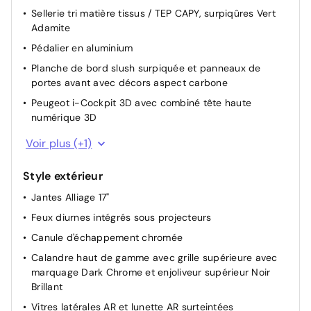
Sellerie tri matière tissus / TEP CAPY, surpiqûres Vert
Lève vitres AV électriques et séquentiels
Adamite
Eclairage coffre à lampe
Pédalier en aluminium
Planche de bord slush surpiquée et panneaux de
portes avant avec décors aspect carbone
Peugeot i-Cockpit 3D avec combiné tête haute
numérique 3D
Accoudoir central AV
Voir plus (+1)
Style extérieur
Jantes Alliage 17"
Feux diurnes intégrés sous projecteurs
Canule d'échappement chromée
Calandre haut de gamme avec grille supérieure avec
marquage Dark Chrome et enjoliveur supérieur Noir
Brillant
Vitres latérales AR et lunette AR surteintées