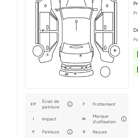
Pr
Pr
D
Po
Éclat de
Frottement
EP
F
peinture
Marque
Impact
I
M
d'utilisation
Peinture
Rayure
P
R