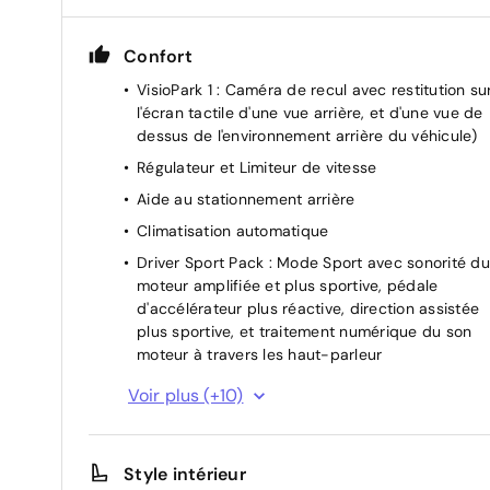
Confort
VisioPark 1 : Caméra de recul avec restitution su
l'écran tactile d'une vue arrière, et d'une vue de
dessus de l'environnement arrière du véhicule)
Régulateur et Limiteur de vitesse
Aide au stationnement arrière
Climatisation automatique
Driver Sport Pack : Mode Sport avec sonorité du
moteur amplifiée et plus sportive, pédale
d'accélérateur plus réactive, direction assistée
plus sportive, et traitement numérique du son
moteur à travers les haut-parleur
Start & Stop
Voir plus (+10)
Rétroviseurs extérieurs rabattables
électriquement
Style intérieur
Rétroviseurs extérieurs chauffants électriques