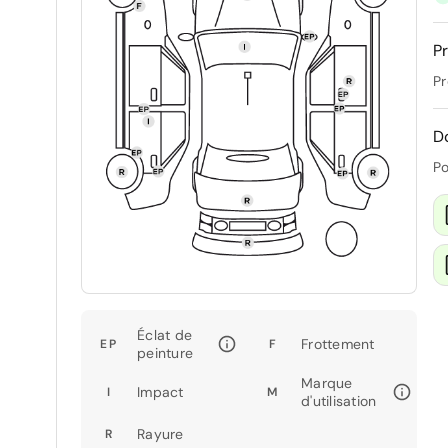
Pr
Pr
D
Po
Éclat de
Frottement
EP
F
peinture
Marque
Impact
I
M
d'utilisation
Rayure
R