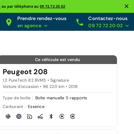
s
ou par téléphone au
09.72.72.20.02
Prendre rendez-vous
Contactez-nous
en agence
09 72 72 20 02
Ce véhicule est vendu
Peugeot 208
1.2 PureTech 82 BVM5 • Signature
Voiture d'occasion • 96 220 km • 2018
Type de boîte :
Boîte manuelle 5 rapports
Carburant :
Essence