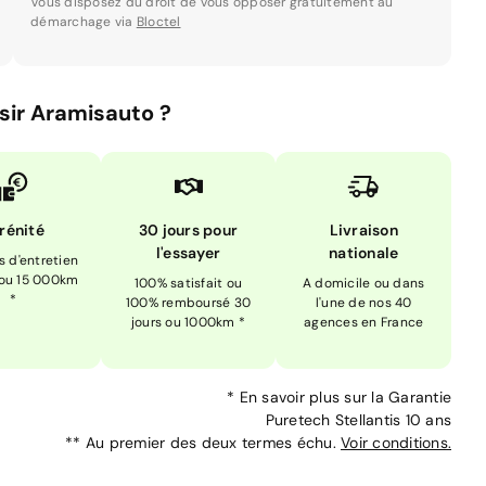
Vous disposez du droit de vous opposer gratuitement au
démarchage via
Bloctel
sir Aramisauto ?
rénité
30 jours pour
Livraison
l'essayer
nationale
is d'entretien
 ou 15 000km
100% satisfait ou
A domicile ou dans
*
100% remboursé 30
l'une de nos 40
jours ou 1000km *
agences en France
*
En savoir plus sur la
Garantie
Puretech Stellantis 10 ans
**
Au premier des deux termes échu.
Voir conditions.