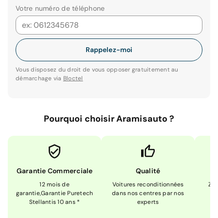
Votre numéro de téléphone
Rappelez-moi
Vous disposez du droit de vous opposer gratuitement au
démarchage via
Bloctel
Pourquoi choisir Aramisauto ?
Garantie Commerciale
Qualité
12 mois de
Voitures reconditionnées
Zér
garantie,Garantie Puretech
dans nos centres par nos
m
Stellantis 10 ans *
experts