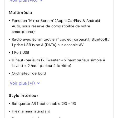
Voir plus (+16)
Appui-tête AR réglable
Multimédia
Appui-tête AV réglable
Fonction "Mirror Screen" (Apple CarPlay & Android
Commandes au volant
Auto, sous réserve de compatibilité de votre
Siège conducteur avec réglage manuel en hauteur
smartphone)
Siège passager à réglage mécanique
Radio avec écran tactile 7" couleur capacitif, Bluetooth,
Reglage assise avant conducteur dossier inclinable
1 prise USB type A (DATA) sur console AV
Dossier des sièges AV inclinables
1 Port USB
Lève-vitres AR électriques
6 haut-parleurs (2 Tweeter + 2 haut parleur simple à
l'avant + 2 haut parleur à l'arrière)
Miroir de courtoisie occultable sans éclairage
Ordinateur de bord
Rétroviseurs extérieurs chauffant
Radio connectée
Condamnation centralisée avec PLIP
Voir plus (+1)
Réglage du siège conducteur manuellement
Style intérieur
Rétroviseur intérieur Jour / Nuit Electrochrome
Banquette AR fractionnable 2/3 - 1/3
Lève vitres AV électriques et séquentiels
Frein à main standard
Rétroviseurs extérieur réglables électriquement