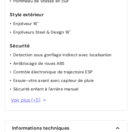
Pommeau de vitesse en cuir
Style extérieur
Enjoliveur 16''
Enjoliveurs Steel & Design 16"
Sécurité
Detection sous gonflage indirect avec localisation
Antiblocage de roues ABS
Contrôle électronique de trajectoire ESP
Essuie-vitre avant avec capteur de pluie
Sécurité enfant à l'arrière manuel
Feux halogène
Voir plus (+5)
Airbag passager avant déconnectable manuellement
Verrouillage automatique des ouvrants en roulant
Allumage automatique des feux de croisement
Informations techniques
Airbags frontaux AV, latéraux AV et rideaux