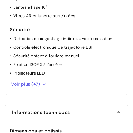
Jantes alliage 16"
Vitres AR et lunette surteintées
Sécurité
Detection sous gonflage indirect avec localisation
Contrôle électronique de trajectoire ESP
Sécurité enfant à l'arrière manuel
Fixation ISOFIX à l'arrière
Projecteurs LED
Alerte active de franchissement involontaire de ligne
Voir plus (+7)
Airbags (Frontaux, latéraux AV, rideaux AV et AR)
Airbag passager avant déconnectable manuellement
Verrouillage automatique des ouvrants en roulant
Informations techniques
Système d'appel d'urgence SOS
Feu de jour
Dimensions et châssis