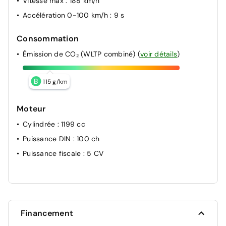
Vitesse max
: 188 km/h
Accélération 0-100 km/h
: 9 s
Consommation
Émission de CO₂ (WLTP combiné)
(
voir détails
)
B
115 g/km
Moteur
Cylindrée
: 1199 cc
Puissance DIN
: 100 ch
Puissance fiscale
: 5 CV
Financement