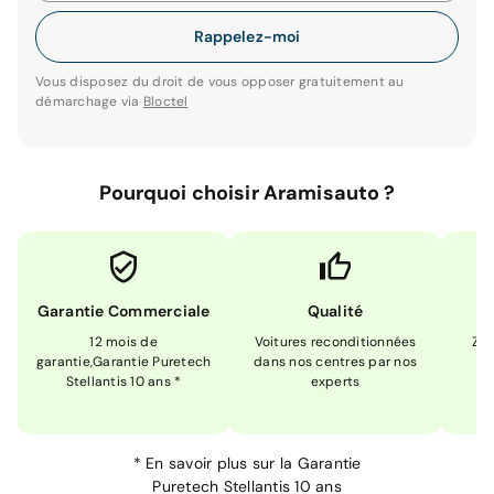
Rappelez-moi
Vous disposez du droit de vous opposer gratuitement au
démarchage via
Bloctel
Pourquoi choisir Aramisauto ?
Garantie Commerciale
Qualité
12 mois de
Voitures reconditionnées
Zér
garantie,Garantie Puretech
dans nos centres par nos
m
Stellantis 10 ans *
experts
*
En savoir plus sur la
Garantie
Puretech Stellantis 10 ans