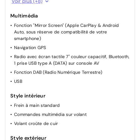
Voir plus (+8)
Rétroviseurs extérieurs chauffants électriques
Multimédia
Rétroviseurs extérieurs électriques et dégivrants
Fonction "Mirror Screen" (Apple CarPlay & Android
Siège conducteur avec réglage manuel en hauteur
Auto, sous réserve de compatibilité de votre
Lève-vitres AR électriques
smartphone)
Miroir de courtoisie occultable sans éclairage
Navigation GPS
Retroviseur interieur jour-nuit
Radio avec écran tactile 7" couleur capacitif, Bluetooth,
Lève vitres AV électriques et séquentiels
1 prise USB type A (DATA) sur console AV
Fonction DAB (Radio Numérique Terrestre)
USB
Style intérieur
Frein à main standard
Commandes multimédia sur volant
Volant croûte de cuir
Style extérieur