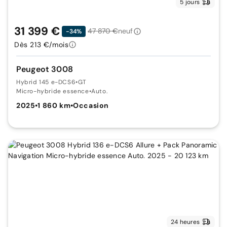
5 jours
31 399 €
47 870 €
neuf
-34%
Dès 213 €/mois
Peugeot 3008
Hybrid 145 e-DCS6
•
GT
Micro-hybride essence
•
Auto.
2025
•
1 860 km
•
Occasion
24 heures