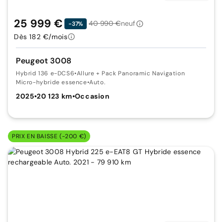
25 999 €
40 990 €
neuf
-37%
Dès 182 €/mois
Peugeot 3008
Hybrid 136 e-DCS6
•
Allure + Pack Panoramic Navigation
Micro-hybride essence
•
Auto.
2025
•
20 123 km
•
Occasion
PRIX EN BAISSE (-200 €)