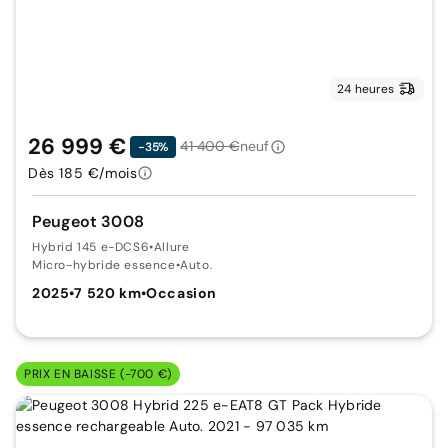
24 heures
26 999 €
41 400 €
neuf
-35%
Dès 185 €/mois
Peugeot 3008
Hybrid 145 e-DCS6
•
Allure
Micro-hybride essence
•
Auto.
2025
•
7 520 km
•
Occasion
PRIX EN BAISSE (-700 €)