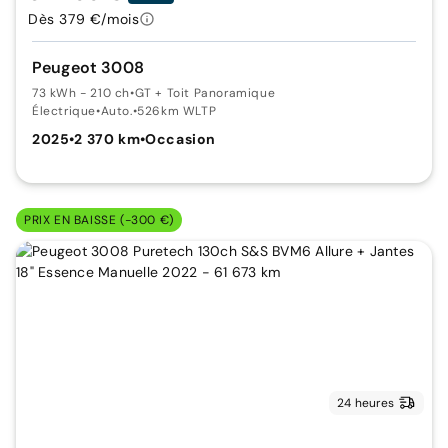
Dès 379 €/mois
Peugeot 3008
73 kWh - 210 ch
•
GT + Toit Panoramique
Électrique
•
Auto.
•
526km WLTP
2025
•
2 370 km
•
Occasion
PRIX EN BAISSE (-300 €)
24 heures