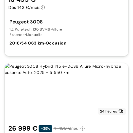
Dès 143 €/mois
Peugeot 3008
1.2 Puretech 130 BVM6
•
Allure
Essence
•
Manuelle
2018
•
54 063 km
•
Occasion
24 heures
26 999 €
41 400 €
neuf
-35%