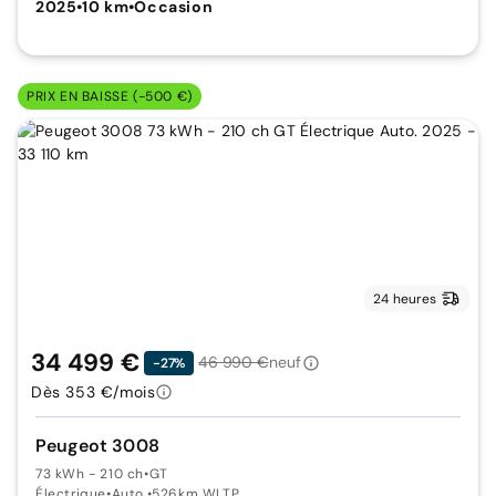
2025
•
10 km
•
Occasion
PRIX EN BAISSE (-500 €)
24 heures
34 499 €
46 990 €
neuf
-27%
Dès 353 €/mois
Peugeot 3008
73 kWh - 210 ch
•
GT
Électrique
•
Auto.
•
526km WLTP