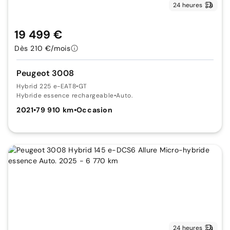
24 heures
19 499 €
Dès 210 €/mois
Peugeot 3008
Hybrid 225 e-EAT8
•
GT
Hybride essence rechargeable
•
Auto.
2021
•
79 910 km
•
Occasion
24 heures