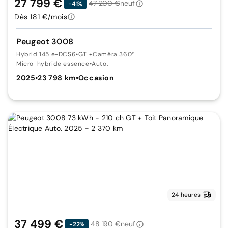
27 799 €
47 200 €
neuf
-41%
Dès 181 €/mois
Peugeot 3008
Hybrid 145 e-DCS6
•
GT +Caméra 360°
Micro-hybride essence
•
Auto.
2025
•
23 798 km
•
Occasion
24 heures
37 499 €
48 190 €
neuf
-22%