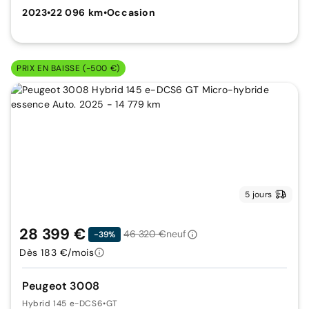
2023
•
22 096 km
•
Occasion
PRIX EN BAISSE (-500 €)
5 jours
28 399 €
46 320 €
neuf
-39%
Dès 183 €/mois
Peugeot 3008
Hybrid 145 e-DCS6
•
GT