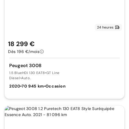
24 heures
18 299 €
Dès 196 €/mois
Peugeot 3008
1.5 BlueHDi 130 EAT8
•
GT Line
Diesel
•
Auto.
2020
•
70 945 km
•
Occasion