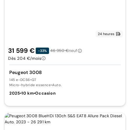
24 heures
31 599 €
46 950 €
neuf
-33%
Dès 204 €/mois
Peugeot 3008
145 e-DCS6
•
GT
Micro-hybride essence
•
Auto.
2025
•
10 km
•
Occasion