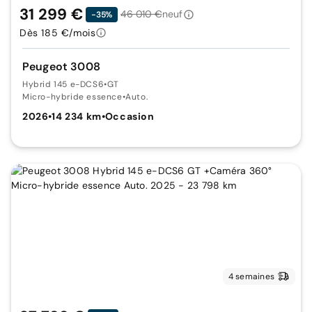
31 299 €
46 010 €
neuf
-35%
Dès 185 €/mois
Peugeot 3008
Hybrid 145 e-DCS6
•
GT
Micro-hybride essence
•
Auto.
2026
•
14 234 km
•
Occasion
4 semaines