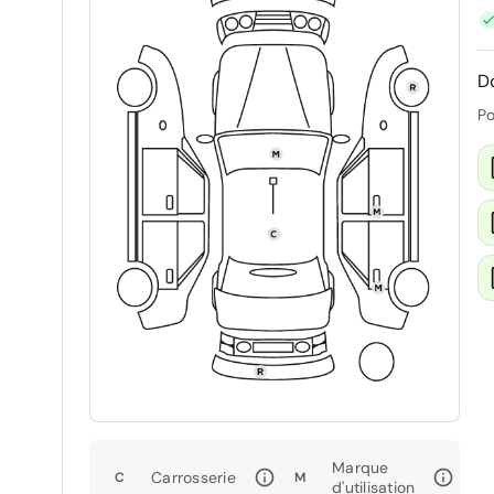
D
Po
Marque
Carrosserie
C
M
d'utilisation