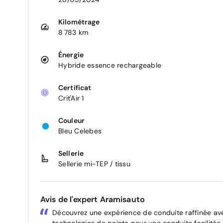
Kilométrage
8 783 km
Énergie
Hybride essence rechargeable
Certificat
Crit'Air 1
Couleur
Bleu Celebes
Sellerie
Sellerie mi-TEP / tissu
Avis de l'expert Aramisauto
Découvrez une expérience de conduite raffinée av
technologies de pointe pour une conduite facilitée