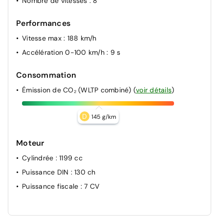
Nombre de vitesses
: 8
Performances
Vitesse max
: 188 km/h
Accélération 0-100 km/h
: 9 s
Consommation
Émission de CO₂ (WLTP combiné)
(
voir détails
)
D
145 g/km
Moteur
Cylindrée
: 1199 cc
Puissance DIN
: 130 ch
Puissance fiscale
: 7 CV