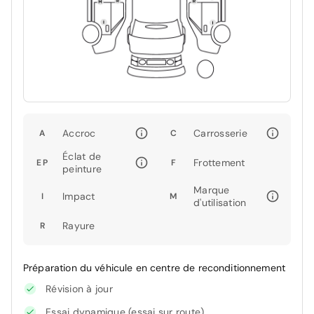
Accroc
Carrosserie
A
C
Éclat de
Frottement
EP
F
peinture
Marque
Impact
I
M
d'utilisation
Rayure
R
Préparation du véhicule en centre de reconditionnement
Révision à jour
Essai dynamique (essai sur route)