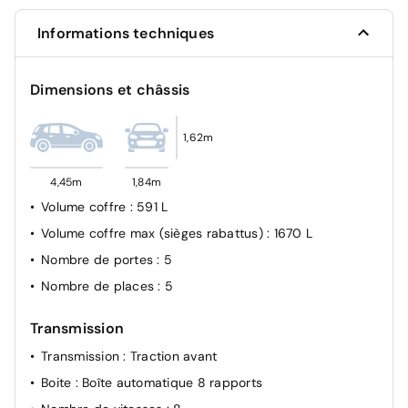
Projecteurs LED
Informations techniques
Alerte active de franchissement involontaire de ligne
Airbags Frontaux, latéraux AV et rideaux
Dimensions et châssis
Airbag passager avant déconnectable manuellement
Verrouillage automatique des ouvrants en roulant
1,62m
4,45m
1,84m
Volume coffre
: 591 L
Volume coffre max (sièges rabattus)
: 1670 L
Nombre de portes
: 5
Nombre de places
: 5
Transmission
Transmission
: Traction avant
Boite
: Boîte automatique 8 rapports