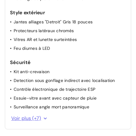
Style extérieur
Jantes alliages "Detroit" Gris 18 pouces
Protecteurs latéraux chromés
Vitres AR et lunette surteintées
Feu diurnes à LED
Sécurité
Kit anti-crevaison
Detection sous gonflage indirect avec localisation
Contrôle électronique de trajectoire ESP
Essuie-vitre avant avec capteur de pluie
Surveillance angle mort panoramique
Sécurité enfant à l'arrière manuel
Voir plus (+7)
Fixations ISOFIX sur les sièges passager avant et
latéraux arrière