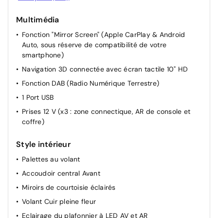
Rétroviseurs extérieurs rabattables électriquement
Multimédia
Accès et Démarrage Mains Libres
Fonction "Mirror Screen" (Apple CarPlay & Android
Appui-tête AR réglable
Auto, sous réserve de compatibilité de votre
Accoudoir central AR
smartphone)
Siège passager réglable en hauteur
Navigation 3D connectée avec écran tactile 10" HD
Réglage manuel du siège conducteur
Fonction DAB (Radio Numérique Terrestre)
Siège passager AV réglable manuellement
1 Port USB
Siège conducteur avec réglage lombaire
Prises 12 V (x3 : zone connectique, AR de console et
Dossier des sièges AV inclinables
coffre)
Projecteurs réglables manuellement
Style intérieur
Réglage du siège conducteur manuellement
Palettes au volant
Rétroviseur intérieur Jour / Nuit Electrochrome
Accoudoir central Avant
Allumage automatique des feux de croisement +
Commutation automatique des feux de route / feux de
Miroirs de courtoisie éclairés
croisement
Volant Cuir pleine fleur
Eclairage du plafonnier à LED AV et AR