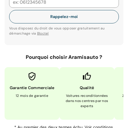
Rappelez-moi
Vous disposez du droit de vous opposer gratuitement au
démarchage via
Bloctel
Pourquoi choisir Aramisauto ?
Garantie Commerciale
Qualité
12 mois de garantie
Voitures reconditionnées
Zér
dans nos centres par nos
m
experts
*
Au premier des deux termes échu.
Voir conditions.