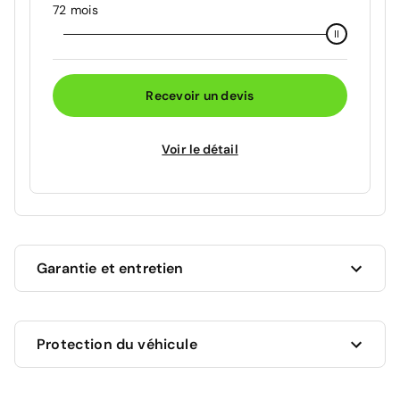
72 mois
Recevoir un devis
Voir le détail
Garantie et entretien
Ce véhicule est sous garantie commerciale de 12
Protection du véhicule
mois à compter de la date de livraison.
La garantie de votre véhicule peut être prolongée