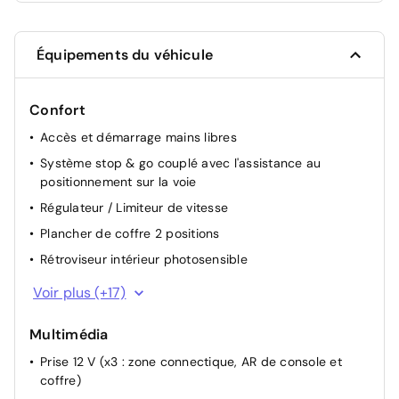
Équipements du véhicule
Confort
Accès et démarrage mains libres
Système stop & go couplé avec l'assistance au
positionnement sur la voie
Régulateur / Limiteur de vitesse
Plancher de coffre 2 positions
Rétroviseur intérieur photosensible
Indicateur de rapport conseillé
Voir plus (+17)
Accoudoir central AV à ouverture papillon, avec
compartiment de rangement éclairé et réfrigérable
Multimédia
Direction assistée électrique, colonne de direction
Prise 12 V (x3 : zone connectique, AR de console et
réglable en hauteur et profondeur (mécanique)
coffre)