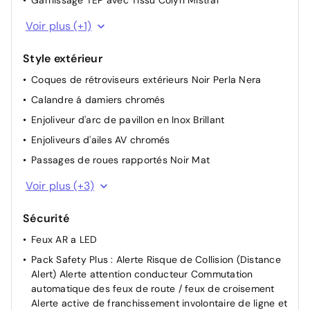
Garnissage TEP avec Tissu Colyn Mistral
Pares-soleil avec miroirs de courtoisie éclairés
Volant Cuir fleur Mistral
Voir plus (+1)
Rétroviseurs extérieurs dégivrants avec réglage et
rabattement électriques, éclairage d'accueil à LED,
Style extérieur
témoin de surveillance d'angles morts
Coques de rétroviseurs extérieurs Noir Perla Nera
Siège conducteur avec réglage lombaire
Calandre á damiers chromés
Sièges AV réglables en hauteur
Enjoliveur d'arc de pavillon en Inox Brillant
Lève-vitres AV/AR électriques et séquentiels avec
Enjoliveurs d'ailes AV chromés
antipincement
Passages de roues rapportés Noir Mat
Sabot de pare-chocs AV peint Métallure
Voir plus (+3)
Vitres latérales AR et lunette AR chauffante surteintées
Sécurité
Protecteurs de bas de portes avec inserts Inox Brillant
Feux AR a LED
Pack Safety Plus : Alerte Risque de Collision (Distance
Alert) Alerte attention conducteur Commutation
automatique des feux de route / feux de croisement
Alerte active de franchissement involontaire de ligne et