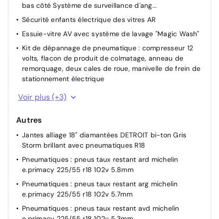
bas côté Système de surveillance d'ang...
Sécurité enfants électrique des vitres AR
Essuie-vitre AV avec système de lavage "Magic Wash"
Kit de dépannage de pneumatique : compresseur 12
volts, flacon de produit de colmatage, anneau de
remorquage, deux cales de roue, manivelle de frein de
stationnement électrique
Reconnaissance étendue des panneaux de
Voir plus (+3)
signalisation
6 airbags (Frontaux adaptatifs, latéraux AV, rideaux
Autres
AV/AR)
Jantes alliage 18" diamantées DETROIT bi-ton Gris
Fixations ISOFIX (passager AV et aux places latérales
Storm brillant avec pneumatiques R18
AR)
Pneumatiques : pneus taux restant ard michelin
e.primacy 225/55 r18 102v 5.8mm
Pneumatiques : pneus taux restant arg michelin
e.primacy 225/55 r18 102v 5.7mm
Pneumatiques : pneus taux restant avd michelin
e.primacy 225/55 r18 102v 5.3mm