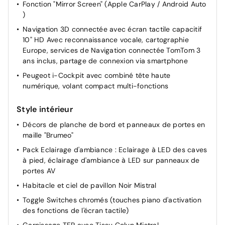
Poches/filets aumonières au dos des sièges AV
Fonction "Mirror Screen" (Apple CarPlay / Android Auto
)
Plafonniers AV/AR à LED avec 2 spots de lecture
Navigation 3D connectée avec écran tactile capacitif
Air conditionné automatique bi-zone avec aérateurs
10" HD Avec reconnaissance vocale, cartographie
aux places AR
Europe, services de Navigation connectée TomTom 3
Frein de stationnement électrique avec aide au
ans inclus, partage de connexion via smartphone
démarrage en pente et serrage automatique
Peugeot i-Cockpit avec combiné tête haute
Projecteurs "Peugeot LED Technology" avec feux
numérique, volant compact multi-fonctions
diurnes à LED sous projecteurs
Drive Mode : Choix de 2 modes de conduite (Eco ou
Style intérieur
Sport)
Décors de planche de bord et panneaux de portes en
Pack Visibilité : Eclairage d'accompagnement
maille "Brumeo"
automatique Allumage automatique des feux de
Pack Eclairage d'ambiance : Eclairage à LED des caves
croisement Essuie-vitre AV à déclenchement
à pied, éclairage d'ambiance à LED sur panneaux de
automatique
portes AV
Appuis-tête à sécurité optimisée réglables en hauteur
Habitacle et ciel de pavillon Noir Mistral
(conducteur, passager et AR x3)
Toggle Switches chromés (touches piano d'activation
Banquette AR rabattable 1/3 - 2/3 avec accoudoir
des fonctions de l'écran tactile)
central, trappe à skis et commandes de rabattement
depuis le coffre