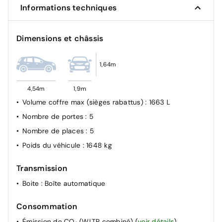
Informations techniques
Dimensions et châssis
1,64m
4,54m
1,9m
Volume coffre max (sièges rabattus)
: 1663 L
Nombre de portes
: 5
Nombre de places
: 5
Poids du véhicule
: 1648 kg
Transmission
Boite
: Boîte automatique
Consommation
Émission de CO₂ (WLTP combiné)
(
voir détails
)