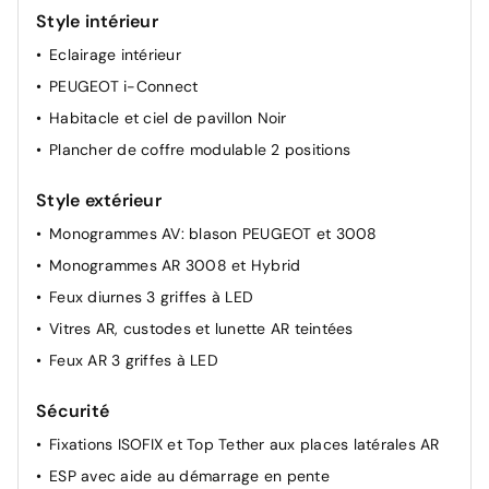
antipincement
Style intérieur
Eléments de style intérieure
Eclairage intérieur
Air conditionné automatique bi-zone
PEUGEOT i-Connect
Visiopark 1
Habitacle et ciel de pavillon Noir
Rétroviseurs extérieurs dégivrants avec réglage et
Plancher de coffre modulable 2 positions
rabattement électriques, éclairage de seuil
Style extérieur
Monogrammes AV: blason PEUGEOT et 3008
Monogrammes AR 3008 et Hybrid
Feux diurnes 3 griffes à LED
Vitres AR, custodes et lunette AR teintées
Feux AR 3 griffes à LED
Sécurité
Fixations ISOFIX et Top Tether aux places latérales AR
ESP avec aide au démarrage en pente