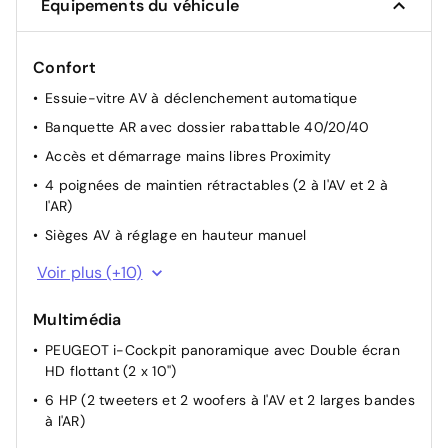
Équipements du véhicule
Confort
Essuie-vitre AV à déclenchement automatique
Banquette AR avec dossier rabattable 40/20/40
Accès et démarrage mains libres Proximity
4 poignées de maintien rétractables (2 à l'AV et 2 à
l'AR)
Sièges AV à réglage en hauteur manuel
Rétroviseur intérieur électrochrome
Voir plus (+10)
Pare-brise feuilleté acoustique
Multimédia
Eléments de style éxterieur
PEUGEOT i-Cockpit panoramique avec Double écran
6 airbags: frontaux conducteur et passager auto-
HD flottant (2 x 10'')
adaptatifs (passager neutralisable par clé),
6 HP (2 tweeters et 2 woofers à l'AV et 2 larges bandes
3 prises 12 V (Console centrale, rang 2, coffre)
à l'AR)
Lève-vitres AV/AR électriques et séquentiels avec