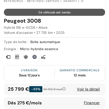
RÉFÉRENCE : 861575D0-26P300 / 2644511 / O
Ce véhicule est vendu
Peugeot 3008
Hybrid 136 e-DCS6 • Allure
Voiture d'occasion • 27 735 km • 2025
Type de boîte :
Boîte automatique
Energie :
Micro-hybride essence
LIVRAISON
GARANTIE COMMERCIALE
Sous 12 jours
12 mois
25 799 €
Voir le détail
-35%
39 790 €
neuf
Dès 275 €/mois
Financer