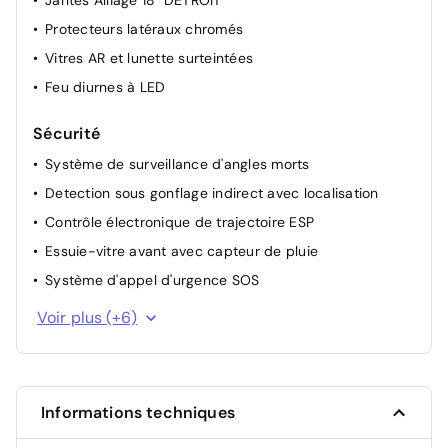
Jantes Alliage 18" DETROIT
Protecteurs latéraux chromés
Vitres AR et lunette surteintées
Feu diurnes à LED
Sécurité
Système de surveillance d'angles morts
Detection sous gonflage indirect avec localisation
Contrôle électronique de trajectoire ESP
Essuie-vitre avant avec capteur de pluie
Système d'appel d'urgence SOS
Sécurité enfant à l'arrière manuel
Voir plus (+6)
Feux halogène
Alerte active de franchissement involontaire de ligne
Airbags Frontaux, latéraux AV et rideaux
Informations techniques
Airbag passager avant déconnectable manuellement