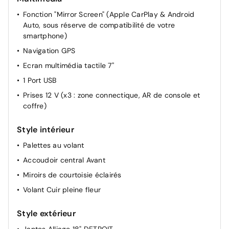
Rétroviseurs extérieurs rabattables électriquement
Fonction "Mirror Screen" (Apple CarPlay & Android
Appui-tête AR réglable
Auto, sous réserve de compatibilité de votre
Eclairage du plafonnier à LED AV et AR
smartphone)
Siège passager réglable en hauteur
Navigation GPS
Réglage manuel du siège conducteur
Ecran multimédia tactile 7''
Siège passager AV réglable manuellement
1 Port USB
Siège conducteur avec réglage lombaire
Prises 12 V (x3 : zone connectique, AR de console et
Dossier des sièges AV inclinables
coffre)
Projecteurs réglables manuellement
Style intérieur
Réglage du siège conducteur manuellement
Palettes au volant
Rétroviseur intérieur Jour / Nuit Electrochrome
Accoudoir central Avant
Allumage automatique des feux de croisement +
Commutation automatique des feux de route / feux de
Miroirs de courtoisie éclairés
croisement
Volant Cuir pleine fleur
Style extérieur