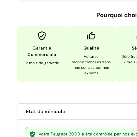
Pourquoi choi
Garantie
Qualité
Sé
Commerciale
Voitures
Zéro fra
reconditionnées dans
12 mois
12 mois de garantie
nos centres par nos
experts
État du véhicule
Votre Peugeot 3008 a été contrôlée par nos exp