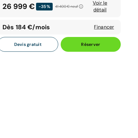
Voir le
26 999 €
-35%
41 400 €
neuf
détail
Dès 184 €/mois
Financer
Devis gratuit
Réserver