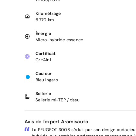
Kilométrage
6 770 km
Énergie
Micro-hybride essence
Certificat
Crit'Air 1
Couleur
Bleu Ingaro
Sellerie
Sellerie mi-TEP / tissu
Avis de l'expert Aramisauto
La PEUGEOT 3008 séduit par son design audacieux 
hybride, elle combine performance et respect de l