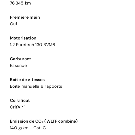
76 345 km
Première main
Oui
Motorisation
1.2 Puretech 130 BVM6
Carburant
Essence
Boîte de vitesses
Boîte manuelle 6 rapports
Certificat
Crit'Air 1
Émission de CO₂ (WLTP combiné)
140 g/km - Cat. C