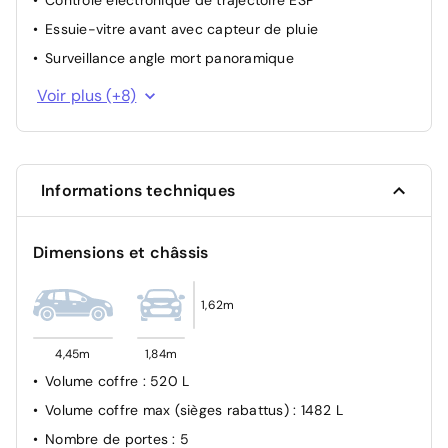
Contrôle électronique de trajectoire ESP
Essuie-vitre avant avec capteur de pluie
Surveillance angle mort panoramique
Sécurité enfant à l'arrière manuel
Voir plus (+8)
Fixations ISOFIX sur les sièges passager avant et
latéraux arrière
Projecteurs LED
Informations techniques
Alerte active de franchissement involontaire de ligne
Airbags Frontaux, latéraux AV et rideaux
Dimensions et châssis
Airbag passager avant déconnectable manuellement
Verrouillage automatique des ouvrants en roulant
1,62m
Système d'appel d'urgence SOS
4,45m
1,84m
Volume coffre
: 520 L
Volume coffre max (sièges rabattus)
: 1482 L
Nombre de portes
: 5