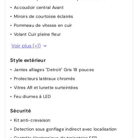
Réglage du siège conducteur manuellement
Accoudoir central Avant
Rétroviseur intérieur Jour / Nuit Electrochrome
Miroirs de courtoisie éclairés
Allumage automatique des feux de croisement +
Commutation automatique des feux de route / feux de
Pommeau de vitesse en cuir
croisement
Volant Cuir pleine fleur
Eclairage boîte à gants et console
Voir plus (+1)
Style extérieur
Jantes alliages "Detroit" Gris 18 pouces
Protecteurs latéraux chromés
Vitres AR et lunette surteintées
Feu diurnes à LED
Sécurité
Kit anti-crevaison
Detection sous gonflage indirect avec localisation