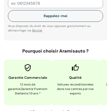
Rappelez-moi
Vous disposez du droit de vous opposer gratuitement au
démarchage via
Bloctel
Pourquoi choisir Aramisauto ?
Garantie Commerciale
Qualité
12 mois de
Voitures reconditionnées
Zér
garantie,Garantie Puretech
dans nos centres par nos
m
Stellantis 10 ans *
experts