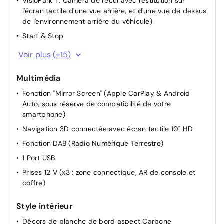
VisioPark 1 : Caméra de recul avec restitution sur
l'écran tactile d'une vue arrière, et d'une vue de dessus
de l'environnement arrière du véhicule)
Start & Stop
Direction Assistée électrique
Voir plus (+15)
Rétroviseurs extérieurs rabattables électriquement
Multimédia
Démarrage mains libres
Fonction "Mirror Screen" (Apple CarPlay & Android
Appui-tête AR réglable
Auto, sous réserve de compatibilité de votre
Accoudoir central AR
smartphone)
Eclairage du plafonnier à LED AV et AR
Navigation 3D connectée avec écran tactile 10" HD
Siège passager réglable en hauteur
Fonction DAB (Radio Numérique Terrestre)
Réglage manuel du siège conducteur
1 Port USB
Siège passager AV réglable manuellement
Prises 12 V (x3 : zone connectique, AR de console et
Siège conducteur avec réglage lombaire
coffre)
Dossier des sièges AV inclinables
Style intérieur
Projecteurs réglables manuellement
Décors de planche de bord aspect Carbone