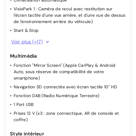
VisioPark 1 : Caméra de recul avec restitution sur
l'écran tactile d'une vue arrière, et d'une vue de dessus
de l'environnement arrière du véhicule)
Start & Stop
Advanced Traction Control
Voir plus (+17)
Direction Assistée électrique
Multimédia
Rétroviseurs extérieurs rabattables électriquement
Fonction "Mirror Screen" (Apple CarPlay & Android
Accès et Démarrage Mains Libres
Auto, sous réserve de compatibilité de votre
Appui-tête AR réglable
smartphone)
Accoudoir central AR
Navigation 3D connectée avec écran tactile 10" HD
Eclairage du plafonnier à LED AV et AR
Fonction DAB (Radio Numérique Terrestre)
Siège passager réglable en hauteur
1 Port USB
Réglage manuel du siège conducteur
Prises 12 V (x3 : zone connectique, AR de console et
Siège passager AV réglable manuellement
coffre)
Siège conducteur avec réglage lombaire
Style intérieur
Dossier des sièges AV inclinables