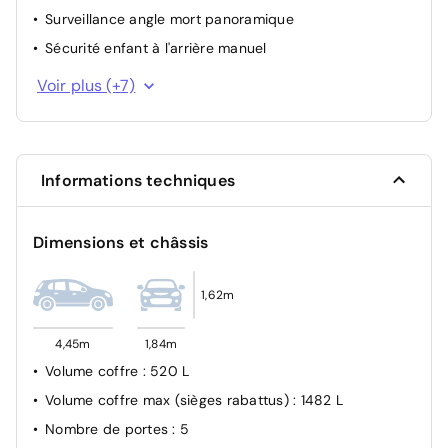
Surveillance angle mort panoramique
Sécurité enfant à l'arrière manuel
Fixations ISOFIX sur les sièges passager avant et
Voir plus (+7)
latéraux arrière
Projecteurs LED
Alerte active de franchissement involontaire de ligne
Informations techniques
Airbags Frontaux, latéraux AV et rideaux
Airbag passager avant déconnectable manuellement
Dimensions et châssis
Verrouillage automatique des ouvrants en roulant
Système d'appel d'urgence SOS
1,62m
4,45m
1,84m
Volume coffre
: 520 L
Volume coffre max (sièges rabattus)
: 1482 L
Nombre de portes
: 5