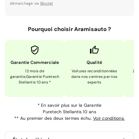
démarchage via
Bloctel
Pourquoi choisir Aramisauto ?
Garantie Commerciale
Qualité
12 mois de
Voitures reconditionnées
Zér
garantie,Garantie Puretech
dans nos centres par nos
m
Stellantis 10 ans *
experts
*
En savoir plus sur la
Garantie
Puretech Stellantis 10 ans
**
Au premier des deux termes échu.
Voir conditions.