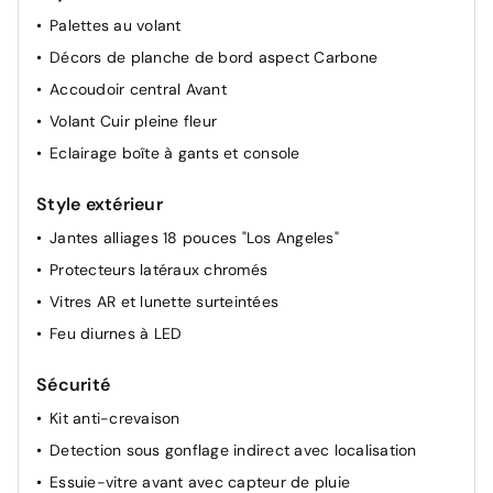
Palettes au volant
Miroir de courtoisie occultable sans éclairage
Décors de planche de bord aspect Carbone
Projecteurs réglables manuellement
Accoudoir central Avant
Réglage du siège conducteur manuellement
Volant Cuir pleine fleur
Rétroviseur intérieur Jour / Nuit Electrochrome
Eclairage boîte à gants et console
Allumage automatique des feux de croisement +
Commutation automatique des feux de route / feux de
Style extérieur
croisement
Jantes alliages 18 pouces "Los Angeles"
Protecteurs latéraux chromés
Vitres AR et lunette surteintées
Feu diurnes à LED
Sécurité
Kit anti-crevaison
Detection sous gonflage indirect avec localisation
Essuie-vitre avant avec capteur de pluie