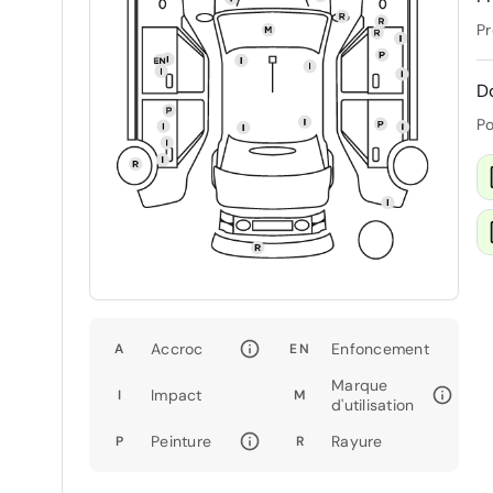
Pr
D
Po
Accroc
Enfoncement
A
EN
Marque
Impact
I
M
d'utilisation
Peinture
Rayure
P
R