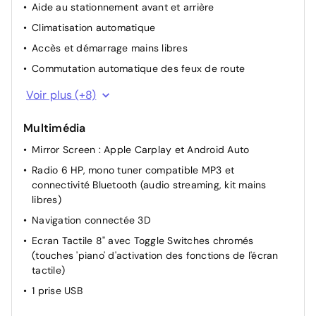
Aide au stationnement avant et arrière
Climatisation automatique
Accès et démarrage mains libres
Commutation automatique des feux de route
Visiopark 1 : caméra de recul avec restitution sur
Voir plus (+8)
l'écran tactile d'une vue arrière, et d'une vue de dessus
de l'environnement arrière du véhicule
Multimédia
Start & Stop
Mirror Screen : Apple Carplay et Android Auto
Appui-tête AR réglable
Radio 6 HP, mono tuner compatible MP3 et
Réglage en hauteur du siège passager
connectivité Bluetooth (audio streaming, kit mains
libres)
Siège conducteur à réglage lombaire
Navigation connectée 3D
Réglage en hauteur du siège conducteur
Ecran Tactile 8" avec Toggle Switches chromés
Rétroviseur intérieur jour-nuit électrochrome
(touches 'piano' d'activation des fonctions de l'écran
Vide poche et boîte à gants éclairés
tactile)
1 prise USB