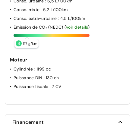
Conso. urbaine
: 6,5 L/100km
Conso. mixte
: 5,2 L/100km
Conso. extra-urbaine
: 4,5 L/100km
Émission de CO₂ (NEDC)
(
voir détails
)
B
117 g/km
Moteur
Cylindrée
: 1199 cc
Puissance DIN
: 130 ch
Puissance fiscale
: 7 CV
Financement