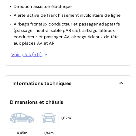
Direction assistée électrique
Alerte active de franchissement involontaire de ligne
Airbags frontaux conducteur et passager adaptatifs
(passager neutralisable pAR clé), airbags latéraux
conducteur et passager AV, airbags rideaux de tête
aux places AV et AR
Airbag passager avant déconnectable manuellement
Voir plus (+6)
Verrouillage centralisé des portes avec plip
Peugeot SOS
ESP
Informations techniques
Sécurité enfants mécanique
Surveillance angle mort
Dimensions et châssis
1,62m
4,45m
1,84m