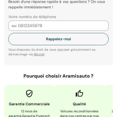
Besoin d'une réponse rapide à vos questions ? On vous
rappelle immédiatement !
Votre numéro de téléphone
Rappelez-moi
Vous disposez du droit de vous opposer gratuitement au
démarchage via
Bloctel
Pourquoi choisir Aramisauto ?
Garantie Commerciale
Qualité
12 mois de
Voitures reconditionnées
Zér
garantie,Garantie Puretech
dans nos centres par nos
m