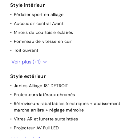
Rétroviseur intérieur Jour / Nuit Electrochrome
Style intérieur
Allumage automatique des feux de croisement +
Pédalier sport en alliage
Commutation automatique des feux de route / feux de
Accoudoir central Avant
croisement
Miroirs de courtoisie éclairés
Pommeau de vitesse en cuir
Toit ouvrant
Eclairage du plafonnier à LED AV et AR
Voir plus (+1)
Style extérieur
Jantes Alliage 18" DETROIT
Protecteurs latéraux chromés
Rétroviseurs rabattables électriques + abaissement
marche arrière + réglage mémoire
Vitres AR et lunette surteintées
Projecteur AV Full LED
Feu diurnes à LED