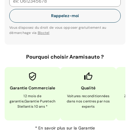
Rappelez-moi
Vous disposez du droit de vous opposer gratuitement au
démarchage via
Bloctel
Pourquoi choisir Aramisauto ?
Garantie Commerciale
Qualité
12 mois de
Voitures reconditionnées
Zér
garantie,Garantie Puretech
dans nos centres par nos
m
Stellantis 10 ans *
experts
*
En savoir plus sur la
Garantie