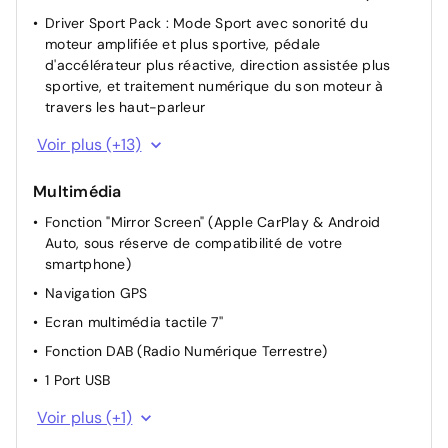
Driver Sport Pack : Mode Sport avec sonorité du
moteur amplifiée et plus sportive, pédale
d'accélérateur plus réactive, direction assistée plus
sportive, et traitement numérique du son moteur à
travers les haut-parleur
Start & Stop
Voir plus (+13)
Direction Assistée électrique
Multimédia
Accès et Démarrage Mains Libres
Fonction "Mirror Screen" (Apple CarPlay & Android
Appui-tête AR réglable
Auto, sous réserve de compatibilité de votre
Siège passager réglable en hauteur
smartphone)
Réglage manuel du siège conducteur
Navigation GPS
Siège passager AV réglable manuellement
Ecran multimédia tactile 7''
Siège conducteur avec réglage lombaire
Fonction DAB (Radio Numérique Terrestre)
Dossier des sièges AV inclinables
1 Port USB
Réglage automatique des feux
Prises 12 V (x3 : zone connectique, AR de console et
Voir plus (+1)
Réglage du siège conducteur manuellement
coffre)