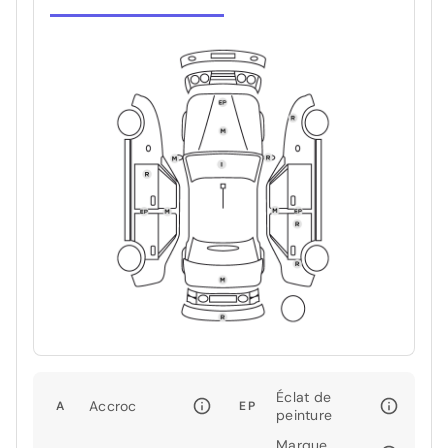
Éclat de
Accroc
A
EP
peinture
Marque