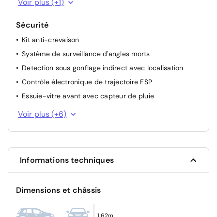
Voir plus (+1)
Sécurité
Kit anti-crevaison
Système de surveillance d'angles morts
Detection sous gonflage indirect avec localisation
Contrôle électronique de trajectoire ESP
Essuie-vitre avant avec capteur de pluie
Sécurité enfant à l'arrière manuel
Voir plus (+6)
Alerte active de franchissement involontaire de ligne
Airbags Frontaux, latéraux AV et rideaux
Airbag passager avant déconnectable manuellement
Informations techniques
Verrouillage automatique des ouvrants en roulant
Système d'appel d'urgence SOS
Dimensions et châssis
1,62m